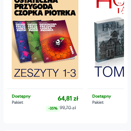
Dostępny
Dostępny
64,81 zł
Pakiet
Pakiet
99,70 zł
-35%
-