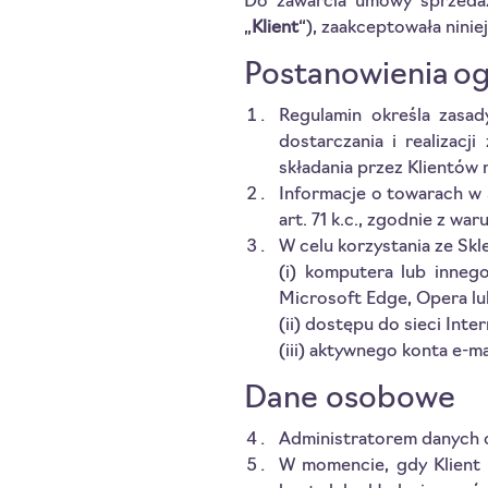
Do zawarcia umowy sprzedaży
„
Klient
“), zaakceptowała niniej
Postanowienia o
Regulamin określa zasad
dostarczania i realizacj
składania przez Klientów r
Informacje o towarach w 
art. 71 k.c., zgodnie z wa
W celu korzystania ze Skl
(i) komputera lub innego
Microsoft Edge, Opera lub
(ii) dostępu do sieci Inter
(iii) aktywnego konta e-ma
Dane osobowe
Administratorem danych o
W momencie, gdy Klient 