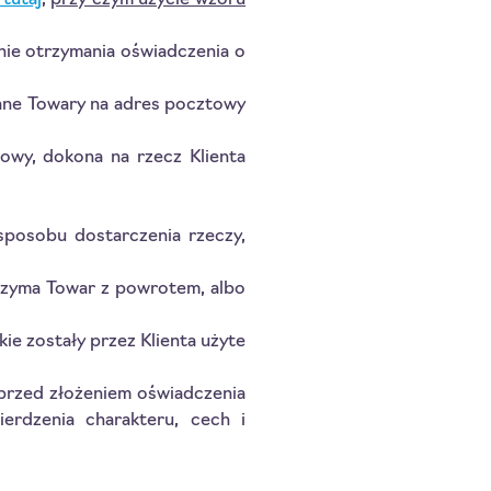
tutaj
,
przy czym użycie wzoru
enie otrzymania oświadczenia o
cane Towary na adres pocztowy
owy, dokona na rzecz Klienta
sposobu dostarczenia rzeczy,
rzyma Towar z powrotem, albo
ie zostały przez Klienta użyte
 przed złożeniem oświadczenia
rdzenia charakteru, cech i