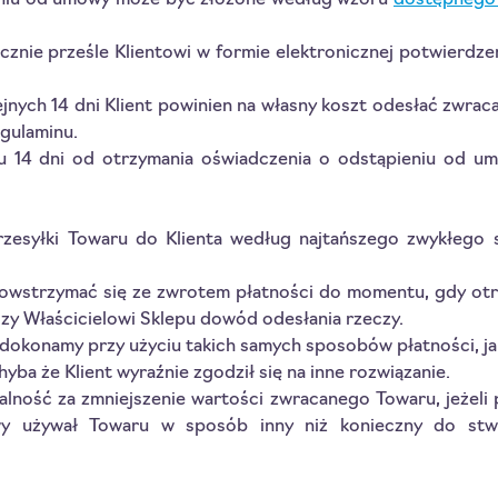
eniu od umowy może być złożone według wzoru
dostępnego 
ocznie prześle Klientowi w formie elektronicznej potwierdz
ejnych 14 dni Klient powinien na własny koszt odesłać zwra
gulaminu.
gu 14 dni od otrzymania oświadczenia o odstąpieniu od um
przesyłki Towaru do Klienta według najtańszego zwykłego 
powstrzymać się ze zwrotem płatności do momentu, gdy ot
czy Właścicielowi Sklepu dowód odesłania rzeczy.
dokonamy przy użyciu takich samych sposobów płatności, jak
hyba że Klient wyraźnie zgodził się na inne rozwiązanie.
alność za zmniejszenie wartości zwracanego Towaru, jeżeli
 używał Towaru w sposób inny niż konieczny do stwie