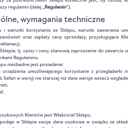
 za pośrednictwem Sklepu konieczne jest, by osoba, któ
szy regulamin (dalej „
Regulamin
”).
gólne, wymagania techniczne
y i warunki korzystania ze Sklepu, warunki zawierania 
i zamówień oraz zapłaty ceny sprzedaży, przysługujące Kl
eklamacji.
Sklepie, tj. opisy i ceny, stanowią zaproszenie do zawarci
runkami Regulaminu.
epu niezbędne jest posiadanie:
 urządzenia umożliwiającego korzystanie z przeglądarki i
 Safari w wersji nie starszej niż dwie wersje wstecz względ
net;
il.
sobowych Klientów jest Właściciel Sklepu.
podaje w Sklepie swoje dane osobowe w związku ze składa