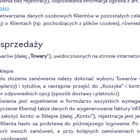
ienia bez rejestracji), odpowiednia informacja zgodna z ar
ości
.
zetwarzania danych osobowych Klientów w pozostałych celac
cji o Klientach (np. pochodzących z plików cookies), równi
 sprzedaży
arów (dalej „
Towary
”), uwidocznionych na stronie internet
klepie.
lu złożenia zamówienia należy dokonać wyboru Towarów w
emplarzy) i tytułów, a następnie przejść do „Koszyka” i ko
 odpowiednich opcji (sposób dostawy i płatności).
ówienia jest wypełnienie w formularzu wszystkich wymag
 życzenie Klienta) także danych do wygenerowania faktury VAT
ę założyć konto w Sklepie (dalej „Konto”), rejestracja jest 
Klienta hasło są podstawą do późniejszego logowania. Po 
orii swoich zamówień, a przy kolejnych zamówieniach 
i osobowymi.