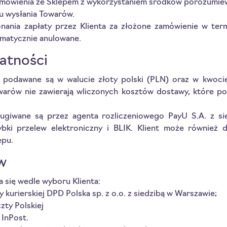
 zamówienia ze Sklepem z wykorzystaniem środków porozumiew
tu wysłania Towarów.
ania zapłaty przez Klienta za złożone zamówienie w termi
matycznie anulowane.
atności
podawane są w walucie złoty polski (PLN) oraz w kwocie
arów nie zawierają wliczonych kosztów dostawy, które p
ługiwane są przez agenta rozliczeniowego PayU S.A. z s
bki przelew elektroniczny i BLIK. Klient może również 
epu.
w
się wedle wyboru Klienta:
 kurierskiej DPD Polska sp. z o.o. z siedzibą w Warszawie;
zty Polskiej
 InPost.