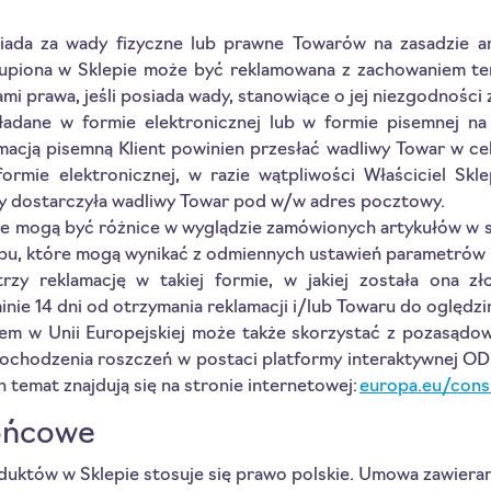
iada za wady fizyczne lub prawne Towarów na zasadzie a
kupiona w Sklepie może być reklamowana z zachowaniem te
mi prawa, jeśli posiada wady, stanowiące o jej niezgodności
adane w formie elektronicznej lub w formie pisemnej na
macją pisemną Klient powinien przesłać wadliwy Towar w ce
formie elektronicznej, w razie wątpliwości Właściciel 
aby dostarczyła wadliwy Towar pod w/w adres pocztowy.
ie mogą być różnice w wyglądzie zamówionych artykułów w 
epu, które mogą wynikać z odmiennych ustawień parametrów 
trzy reklamację w takiej formie, w jakiej została ona z
nie 14 dni od otrzymania reklamacji i/lub Towaru do oględzi
em w Unii Europejskiej może także skorzystać z pozasąd
ochodzenia roszczeń w postaci platformy interaktywnej ODR
n temat znajdują się na stronie internetowej:
europa.eu/con
ońcowe
któw w Sklepie stosuje się prawo polskie. Umowa zawierana