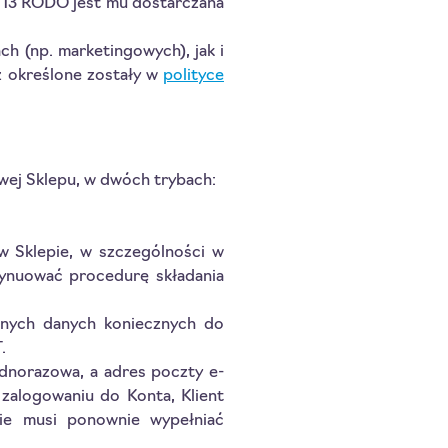
t. 13 RODO jest mu dostarczana
h (np. marketingowych), jak i
eż określone zostały w
polityce
owej Sklepu, w dwóch trybach:
 Sklepie, w szczególności w
ntynuować procedurę składania
anych danych koniecznych do
.
jednorazowa, a adres poczty e-
zalogowaniu do Konta, Klient
nie musi ponownie wypełniać