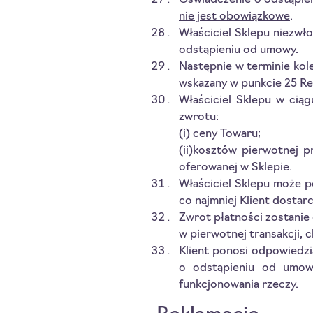
Oświadczenie o odstąpi
nie jest obowiązkowe
.
Właściciel Sklepu niezwł
odstąpieniu od umowy.
Następnie w terminie kol
wskazany w punkcie 25 Re
Właściciel Sklepu w cią
zwrotu:
(i) ceny Towaru;
(ii)kosztów pierwotnej 
oferowanej w Sklepie.
Właściciel Sklepu może 
co najmniej Klient dostar
Zwrot płatności zostanie 
w pierwotnej transakcji, c
Klient ponosi odpowiedzi
o odstąpieniu od umowy
funkcjonowania rzeczy.