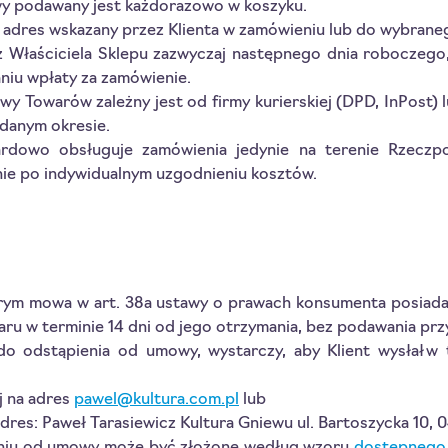
wy podawany jest każdorazowo w koszyku.
 adres wskazany przez Klienta w zamówieniu lub do wybran
z Właściciela Sklepu zazwyczaj następnego dnia roboczego
iu wpłaty za zamówienie.
y Towarów zależny jest od firmy kurierskiej (DPD, InPost) l
 danym okresie.
ardowo obsługuje zamówienia jedynie na terenie Rzeczpos
ynie po indywidualnym uzgodnieniu kosztów.
tórym mowa w art. 38a ustawy o prawach konsumenta posiad
u w terminie 14 dni od jego otrzymania, bez podawania prz
o odstąpienia od umowy, wystarczy, aby Klient wysłał w 
ej na adres
pawel@kultura.com.pl
lub
 adres: Paweł Tarasiewicz Kultura Gniewu ul. Bartoszycka 10,