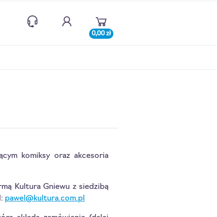
0,00 zł
jącym komiksy oraz akcesoria
rmą Kultura Gniewu z siedzibą
l:
pawel@kultura.com.pl