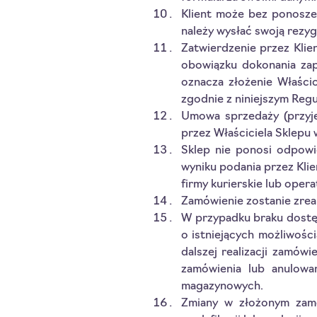
Klient może bez ponosze
należy wysłać swoją rezyg
Zatwierdzenie przez Klie
obowiązku dokonania zap
oznacza złożenie Właści
zgodnie z niniejszym Reg
Umowa sprzedaży (przyję
przez Właściciela Sklepu
Sklep nie ponosi odpowi
wyniku podania przez Klie
firmy kurierskie lub ope
Zamówienie zostanie zreal
W przypadku braku dostęp
o istniejących możliwośc
dalszej realizacji zamów
zamówienia lub anulowa
magazynowych.
Zmiany w złożonym zamó