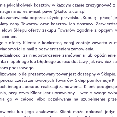
nia jakichkolwiek kosztów w każdym czasie zrezygnować z 
nację na adres e-mail: pawel@kultura.com.pl.
nta zamówienia poprzez użycie przycisku „Kupuję i płacę” j
łaty ceny Towarów oraz kosztów ich dostawy. Zatwierdze
cielowi Sklepu oferty zakupu Towarów zgodnie z opcjami
ulaminem.
cie oferty Klienta z konkretną ceną) zostaje zawarta w m
 wiadomości e-mail z potwierdzeniem zamówienia.
edzialności za niedostarczenie zamówienia lub opóźnieni
nta niepełnego lub błędnego adresu dostawy, jak również za
ratora pocztowego.
izowane, o ile prezentowany towar jest dostępny w Sklepie.
ności części zamówionych Towarów, Sklep poinformuje Klient
iach innego sposobu realizacji zamówienia. Klient podejmu
ienia, przy czym Klient jest uprawniony – wedle swego wybo
nia go w całości albo oczekiwania na uzupełnienie prze
wieniu lub jego anulowania Klient może dokonać jedyn