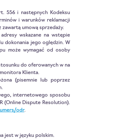
rt. 556 i następnych Kodeksu
rminów i warunków reklamacji
 z zawartą umową sprzedaży.
 adresy wskazane na wstępie
lu dokonania jego oględzin. W
Sklepu może wymagać od osoby
stosunku do oferowanych w na
monitora Klienta.
łożona (pisemnie lub poprzez
n.
owego, internetowego sposobu
 (Online Dispute Resolution).
sumers/odr
.
 jest w języku polskim.