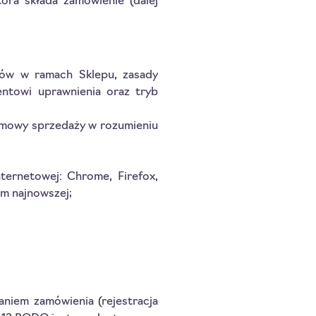
ra składa zamówienie (dalej
umów w ramach Sklepu, zasady
ientowi uprawnienia oraz tryb
a umowy sprzedaży w rozumieniu
nternetowej: Chrome, Firefox,
em najnowszej;
niem zamówienia (rejestracja