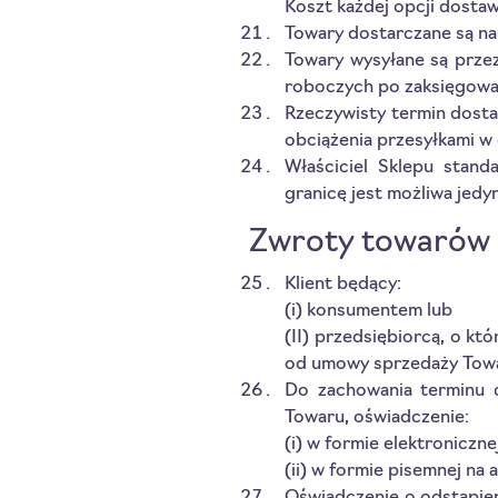
Koszt każdej opcji dosta
Towary dostarczane są na
Towary wysyłane są prze
roboczych po zaksięgowan
Rzeczywisty termin dostaw
obciążenia przesyłkami w
Właściciel Sklepu stand
granicę jest możliwa jed
Zwroty towarów
Klient będący:
(i) konsumentem lub
(II) przedsiębiorcą, o k
od umowy sprzedaży Towar
Do zachowania terminu d
Towaru, oświadczenie:
(i) w formie elektroniczn
(ii) w formie pisemnej na