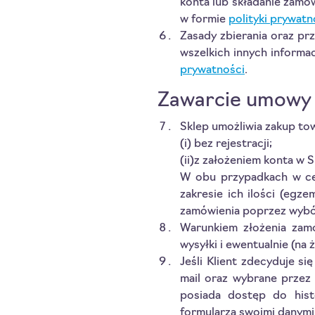
konta lub składanie zamów
w formie
polityki prywatn
Zasady zbierania oraz pr
wszelkich innych informa
prywatności
.
Zawarcie umowy
Sklep umożliwia zakup tow
(i) bez rejestracji;
(ii)z założeniem konta w S
W obu przypadkach w ce
zakresie ich ilości (egz
zamówienia poprzez wybór
Warunkiem złożenia zam
wysyłki i ewentualnie (na
Jeśli Klient zdecyduje si
mail oraz wybrane przez 
posiada dostęp do hist
formularza swoimi danym