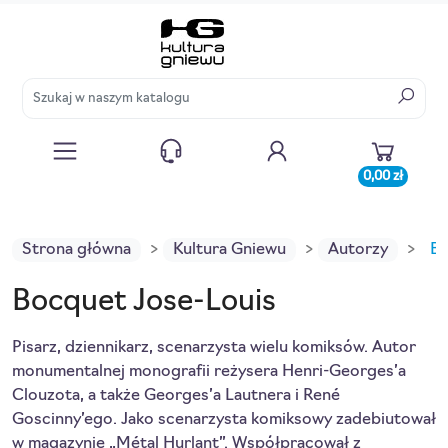
0,00 zł
Strona główna
Kultura Gniewu
Autorzy
Bo
Bocquet Jose-Louis
Pisarz, dziennikarz, scenarzysta wielu komiksów. Autor
monumentalnej monografii reżysera Henri-Georges’a
Clouzota, a także Georges’a Lautnera i René
Goscinny’ego. Jako scenarzysta komiksowy zadebiutował
w magazynie „Métal Hurlant”. Współpracował z