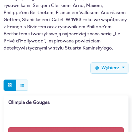
rysownikami: Sergem Clerkiem, Arno, Maxem,
Philippe’em Berthetem, Francisem Vallèsem, Andréasem
Geffem, Stanislasem i Catel. W 1983 roku we współpracy
z François Rivièrem oraz rysownikiem Philippe’em
Berthetem stworzył swoją najbardziej znaną serię „Le
Privé d’Hollywood”, inspirowaną powieściami
detektywistycznymi w stylu Stuarta Kaminsky’ego.
Wybierz
grid_view
view_list
Olimpia de Gouges