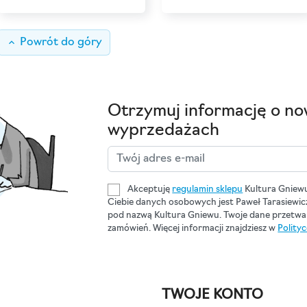
keyboard_arrow_up
Powrót do góry
Otrzymuj informację o no
wyprzedażach
Akceptuję
regulamin sklepu
Kultura Gniew
Ciebie danych osobowych jest Paweł Tarasiewi
pod nazwą Kultura Gniewu. Twoje dane przetwar
zamówień. Więcej informacji znajdziesz w
Polity
TWOJE KONTO