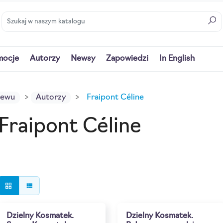
mocje
Autorzy
Newsy
Zapowiedzi
In English
iewu
Autorzy
Fraipont Céline
Fraipont Céline
grid_view
view_list
Dzielny Kosmatek.
Dzielny Kosmatek.