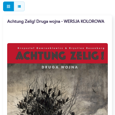
grid_view
view_list
Achtung Zelig! Druga wojna - WERSJA KOLOROWA