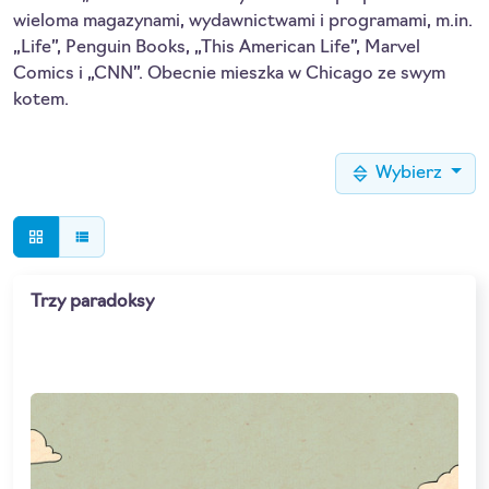
wieloma magazynami, wydawnictwami i programami, m.in.
„Life”, Penguin Books, „This American Life”, Marvel
Comics i „CNN”. Obecnie mieszka w Chicago ze swym
kotem.
Wybierz
grid_view
view_list
Trzy paradoksy