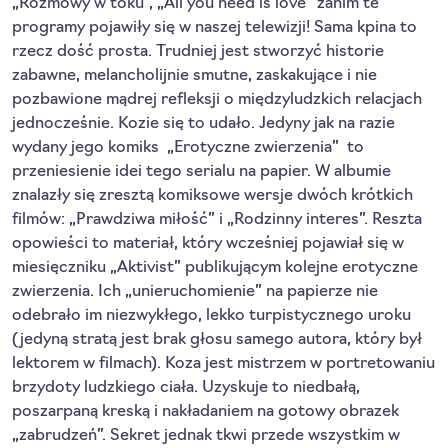
„Rozmowy w toku”, „All you need is love” zanim te
programy pojawiły się w naszej telewizji! Sama kpina to
rzecz dość prosta. Trudniej jest stworzyć historie
zabawne, melancholijnie smutne, zaskakujące i nie
pozbawione mądrej refleksji o międzyludzkich relacjach
jednocześnie. Kozie się to udało. Jedyny jak na razie
wydany jego komiks ­ „Erotyczne zwierzenia” ­ to
przeniesienie idei tego serialu na papier. W albumie
znalazły się zresztą komiksowe wersje dwóch krótkich
filmów: „Prawdziwa miłość” i „Rodzinny interes”. Reszta
opowieści to materiał, który wcześniej pojawiał się w
miesięczniku „Aktivist” publikującym kolejne erotyczne
zwierzenia. Ich „unieruchomienie” na papierze nie
odebrało im niezwykłego, lekko turpistycznego uroku
(jedyną stratą jest brak głosu samego autora, który był
lektorem w filmach). Koza jest mistrzem w portretowaniu
brzydoty ludzkiego ciała. Uzyskuje to niedbałą,
poszarpaną kreską i nakładaniem na gotowy obrazek
„zabrudzeń”. Sekret jednak tkwi przede wszystkim w