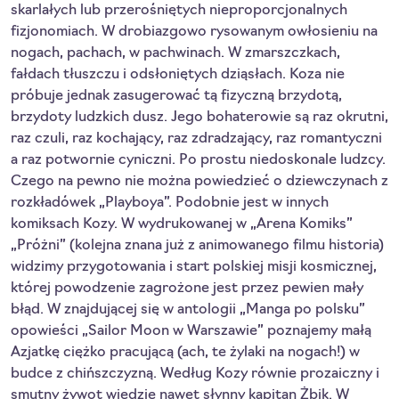
skarlałych lub przerośniętych nieproporcjonalnych
fizjonomiach. W drobiazgowo rysowanym owłosieniu na
nogach, pachach, w pachwinach. W zmarszczkach,
fałdach tłuszczu i odsłoniętych dziąsłach. Koza nie
próbuje jednak zasugerować tą fizyczną brzydotą,
brzydoty ludzkich dusz. Jego bohaterowie są raz okrutni,
raz czuli, raz kochający, raz zdradzający, raz romantyczni
a raz potwornie cyniczni. Po prostu niedoskonale ludzcy.
Czego na pewno nie można powiedzieć o dziewczynach z
rozkładówek „Playboya”. Podobnie jest w innych
komiksach Kozy. W wydrukowanej w „Arena Komiks”
„Próżni” (kolejna znana już z animowanego filmu historia)
widzimy przygotowania i start polskiej misji kosmicznej,
której powodzenie zagrożone jest przez pewien mały
błąd. W znajdującej się w antologii „Manga po polsku”
opowieści „Sailor Moon w Warszawie” poznajemy małą
Azjatkę ciężko pracującą (ach, te żylaki na nogach!) w
budce z chińszczyzną. Według Kozy równie prozaiczny i
smutny żywot wiedzie nawet słynny kapitan Żbik. W