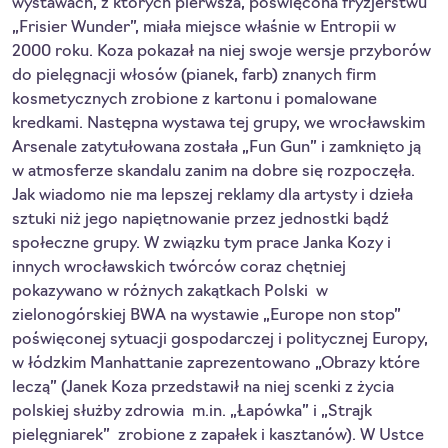
wystawach, z których pierwsza, poświęcona fryzjerstwu
„Frisier Wunder”, miała miejsce właśnie w Entropii w
2000 roku. Koza pokazał na niej swoje wersje przyborów
do pielęgnacji włosów (pianek, farb) znanych firm
kosmetycznych zrobione z kartonu i pomalowane
kredkami. Następna wystawa tej grupy, we wrocławskim
Arsenale zatytułowana została „Fun Gun” i zamknięto ją
w atmosferze skandalu zanim na dobre się rozpoczęła.
Jak wiadomo nie ma lepszej reklamy dla artysty i dzieła
sztuki niż jego napiętnowanie przez jednostki bądź
społeczne grupy. W związku tym prace Janka Kozy i
innych wrocławskich twórców coraz chętniej
pokazywano w różnych zakątkach Polski ­ w
zielonogórskiej BWA na wystawie „Europe non stop”
poświęconej sytuacji gospodarczej i politycznej Europy,
w łódzkim Manhattanie zaprezentowano „Obrazy które
leczą” (Janek Koza przedstawił na niej scenki z życia
polskiej służby zdrowia ­ m.in. „Łapówka” i „Strajk
pielęgniarek” ­ zrobione z zapałek i kasztanów). W Ustce