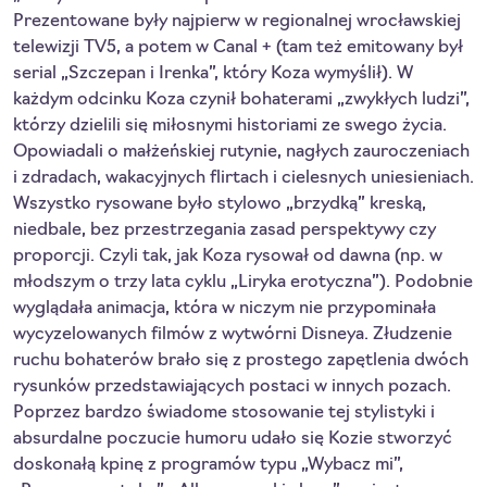
Prezentowane były najpierw w regionalnej wrocławskiej
telewizji TV5, a potem w Canal + (tam też emitowany był
serial „Szczepan i Irenka”, który Koza wymyślił). W
każdym odcinku Koza czynił bohaterami „zwykłych ludzi”,
którzy dzielili się miłosnymi historiami ze swego życia.
Opowiadali o małżeńskiej rutynie, nagłych zauroczeniach
i zdradach, wakacyjnych flirtach i cielesnych uniesieniach.
Wszystko rysowane było stylowo „brzydką” kreską,
niedbale, bez przestrzegania zasad perspektywy czy
proporcji. Czyli tak, jak Koza rysował od dawna (np. w
młodszym o trzy lata cyklu „Liryka erotyczna”). Podobnie
wyglądała animacja, która w niczym nie przypominała
wycyzelowanych filmów z wytwórni Disneya. Złudzenie
ruchu bohaterów brało się z prostego zapętlenia dwóch
rysunków przedstawiających postaci w innych pozach.
Poprzez bardzo świadome stosowanie tej stylistyki i
absurdalne poczucie humoru udało się Kozie stworzyć
doskonałą kpinę z programów typu „Wybacz mi”,