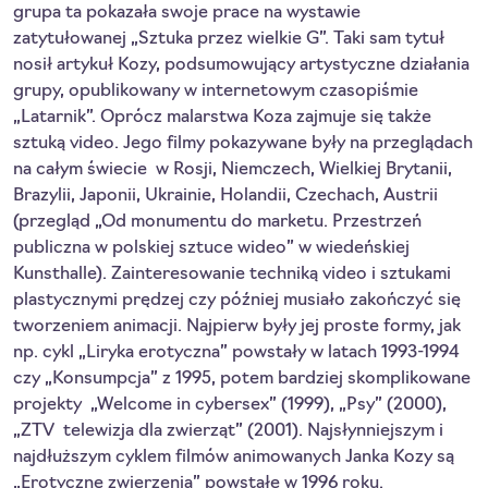
grupa ta pokazała swoje prace na wystawie
zatytułowanej „Sztuka przez wielkie G”. Taki sam tytuł
nosił artykuł Kozy, podsumowujący artystyczne działania
grupy, opublikowany w internetowym czasopiśmie
„Latarnik”. Oprócz malarstwa Koza zajmuje się także
sztuką video. Jego filmy pokazywane były na przeglądach
na całym świecie ­ w Rosji, Niemczech, Wielkiej Brytanii,
Brazylii, Japonii, Ukrainie, Holandii, Czechach, Austrii
(przegląd „Od monumentu do marketu. Przestrzeń
publiczna w polskiej sztuce wideo” w wiedeńskiej
Kunsthalle). Zainteresowanie techniką video i sztukami
plastycznymi prędzej czy później musiało zakończyć się
tworzeniem animacji. Najpierw były jej proste formy, jak
np. cykl „Liryka erotyczna” powstały w latach 1993-1994
czy „Konsumpcja” z 1995, potem bardziej skomplikowane
projekty ­ „Welcome in cybersex” (1999), „Psy” (2000),
„ZTV ­ telewizja dla zwierząt” (2001). Najsłynniejszym i
najdłuższym cyklem filmów animowanych Janka Kozy są
„Erotyczne zwierzenia” powstałe w 1996 roku.