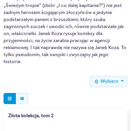
„Świeżym tropie” (zbiór „I co dalej kapitanie?”) nie jest
żadnym herosem ścigającym złoczyńców a jedynie
podstarzałym panem z brzuszkiem, który szuka
zaginionych suczek i uwodzi ich, równie podstarzałe jak
on, właścicielki. Janek Koza rysuje komiksy dla
przyjemności, na życie zarabia pracując w agencji
reklamowej. I tak naprawdę nie nazywa się Janek Koza. To
tylko pseudonim, tak swojski i zwyczajny jak jego
historie.
Wybierz
grid_view
view_list
Złota kolekcja, tom 2