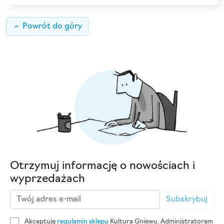
keyboard_arrow_up
Powrót do góry
Otrzymuj informację o nowościach i
wyprzedażach
Subskrybuj
Akceptuję
regulamin sklepu
Kultura Gniewu. Administratorem