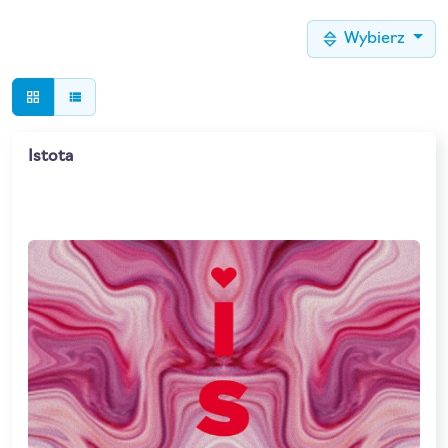
Wybierz
grid_view
view_list
Istota