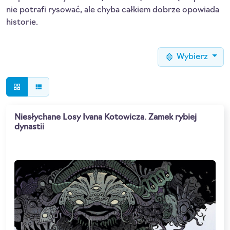
nie potrafi rysować, ale chyba całkiem dobrze opowiada
historie.
Wybierz
grid_view
view_list
Niesłychane Losy Ivana Kotowicza. Zamek rybiej
dynastii