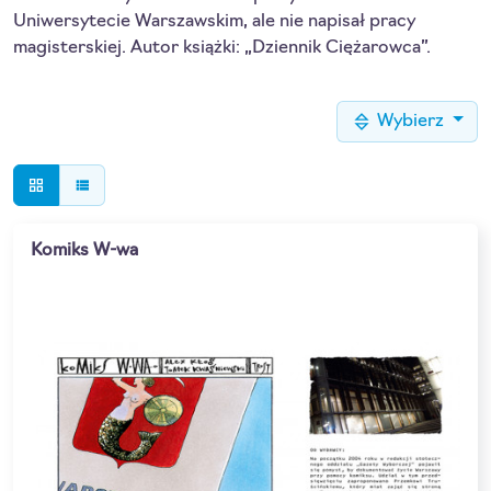
Uniwersytecie Warszawskim, ale nie napisał pracy
magisterskiej. Autor książki: „Dziennik Ciężarowca”.
Wybierz
grid_view
view_list
Komiks W-wa