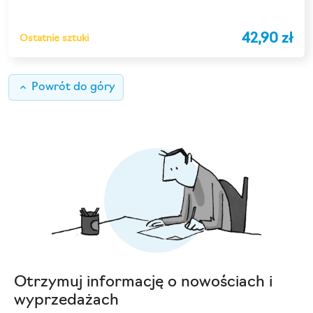
42,90 zł
Ostatnie sztuki
keyboard_arrow_up
Powrót do góry
Otrzymuj informację o nowościach i
wyprzedażach