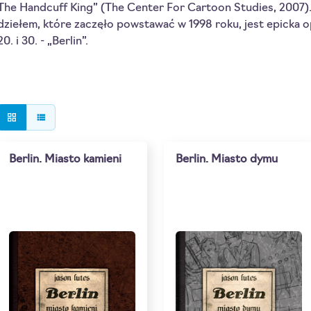
The Handcuff King” (The Center For Cartoon Studies, 2007).
dziełem, które zaczęło powstawać w 1998 roku, jest epicka o
20. i 30. - „Berlin”.
grid_view
view_list
Berlin. Miasto kamieni
Berlin. Miasto dymu