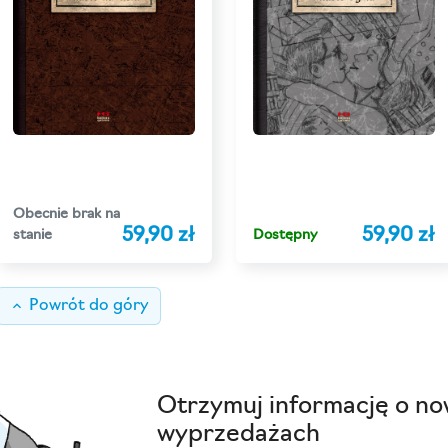
Obecnie brak na
59,90 zł
59,90 zł
stanie
Dostępny
keyboard_arrow_up
Powrót do góry
Otrzymuj informację o no
wyprzedażach