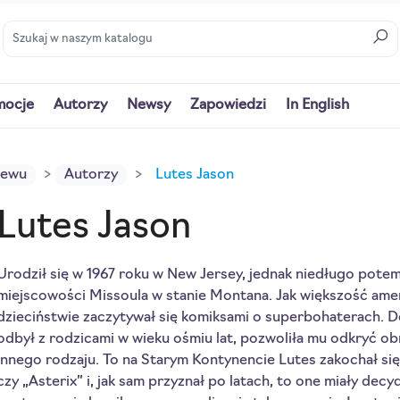
mocje
Autorzy
Newsy
Zapowiedzi
In English
iewu
Autorzy
Lutes Jason
Lutes Jason
Urodził się w 1967 roku w New Jersey, jednak niedługo potem
miejscowości Missoula w stanie Montana. Jak większość am
dzieciństwie zaczytywał się komiksami o superbohaterach. 
odbył z rodzicami w wieku ośmiu lat, pozwoliła mu odkryć o
innego rodzaju. To na Starym Kontynencie Lutes zakochał się 
czy „Asterix” i, jak sam przyznał po latach, to one miały dec