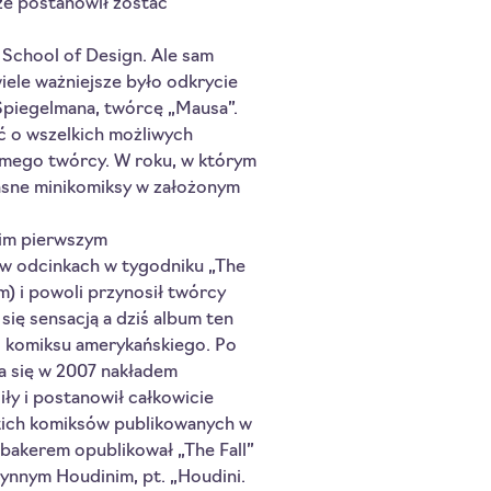
że postanowił zostać
 School of Design. Ale sam
iele ważniejsze było odkrycie
piegelmana, twórcę „Mausa”.
ć o wszelkich możliwych
amego twórcy. W roku, w którym
łasne minikomiksy w założonym
oim pierwszym
w odcinkach w tygodniku „The
) i powoli przynosił twórcy
się sensacją a dziś album ten
go komiksu amerykańskiego. Po
ła się w 2007 nakładem
iły i postanowił całkowicie
tkich komiksów publikowanych w
bakerem opublikował „The Fall”
łynnym Houdinim, pt. „Houdini.