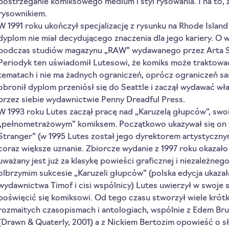
postrzeganie komiksowego medium i styl rysowania. I na to, 
rysownikiem.
W 1991 roku ukończył specjalizację z rysunku na Rhode Island
dyplom nie miał decydującego znaczenia dla jego kariery. O w
podczas studiów magazynu „RAW” wydawanego przez Arta S
Periodyk ten uświadomił Lutesowi, że komiks może traktowa
tematach i nie ma żadnych ograniczeń, oprócz ograniczeń s
obronił dyplom przeniósł się do Seattle i zaczął wydawać w
przez siebie wydawnictwie Penny Dreadful Press.
W 1993 roku Lutes zaczął pracę nad „Karuzelą głupców”, sw
„pełnometrażowym” komiksem. Początkowo ukazywał się on 
Stranger” (w 1995 Lutes został jego dyrektorem artystycznym
coraz większe uznanie. Zbiorcze wydanie z 1997 roku okazało 
uważany jest już za klasykę powieści graficznej i niezależne
olbrzymim sukcesie „Karuzeli głupców” (polska edycja ukaza
wydawnictwa Timof i cisi wspólnicy) Lutes uwierzył w swoje s
poświęcić się komiksowi. Od tego czasu stworzył wiele kró
rozmaitych czasopismach i antologiach, wspólnie z Edem Bru
(Drawn & Quaterly, 2001) a z Nickiem Bertozim opowieść o s