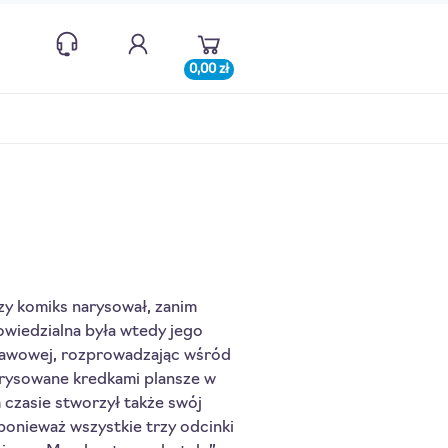
0,00 zł
szy komiks narysował, zanim
powiedzialna była wtedy jego
tawowej, rozprowadzając wśród
 rysowane kredkami plansze w
czasie stworzył także swój
ponieważ wszystkie trzy odcinki