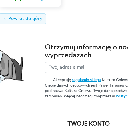
keyboard_arrow_up
Powrót do góry
Otrzymuj informację o no
wyprzedażach
Akceptuję
regulamin sklepu
Kultura Gniew
Ciebie danych osobowych jest Paweł Tarasiewi
pod nazwą Kultura Gniewu. Twoje dane przetwar
zamówień. Więcej informacji znajdziesz w
Polity
TWOJE KONTO