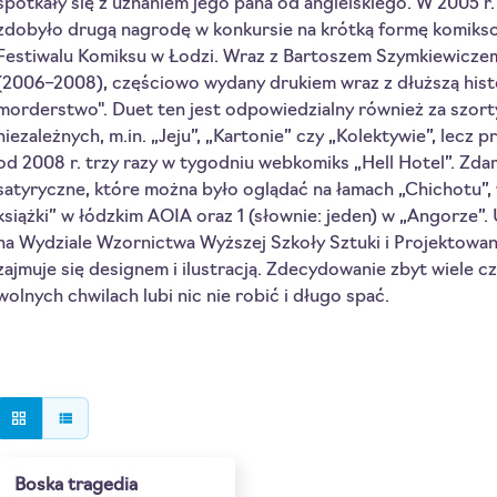
spotkały się z uznaniem jego pana od angielskiego. W 2005 
zdobyło drugą nagrodę w konkursie na krótką formę komik
Festiwalu Komiksu w Łodzi. Wraz z Bartoszem Szymkiewicze
(2006–2008), częściowo wydany drukiem wraz z dłuższą histor
morderstwo". Duet ten jest odpowiedzialny również za szo
niezależnych, m.in. „Jeju”, „Kartonie” czy „Kolektywie”, lecz 
od 2008 r. trzy razy w tygodniu webkomiks „Hell Hotel”. Zda
satyryczne, które można było oglądać na łamach „Chichotu”, 
książki” w łódzkim AOIA oraz 1 (słownie: jeden) w „Angorze”.
na Wydziale Wzornictwa Wyższej Szkoły Sztuki i Projektowani
zajmuje się designem i ilustracją. Zdecydowanie zbyt wiele c
wolnych chwilach lubi nic nie robić i długo spać.
grid_view
view_list
Boska tragedia