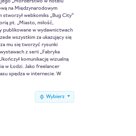
r. jego „Morderstwo w hotelu”
sową na Międzynarodowym
m stworzył webkomiks „Bug City”
ią pt. „Miasto, miłość,
rty publikowane w wydawnictwach
przede wszystkim za ukazujący się
rza mu się tworzyć rysunki
wystawach z serii „Fabryka
 Ukończył komunikację wizualną
a w Łodzi. Jako freelancer
zasu spędza w internecie. W
Wybierz