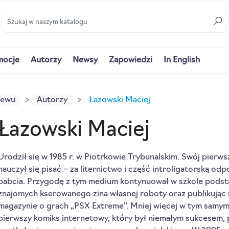
mocje
Autorzy
Newsy
Zapowiedzi
In English
iewu
Autorzy
Łazowski Maciej
Łazowski Maciej
Urodził się w 1985 r. w Piotrkowie Trybunalskim. Swój pierw
nauczył się pisać – za liternictwo i część introligatorską od
babcia. Przygodę z tym medium kontynuował w szkole pods
znajomych kserowanego zina własnej roboty oraz publikując
magazynie o grach „PSX Extreme”. Mniej więcej w tym samym 
pierwszy komiks internetowy, który był niemałym sukcesem, 