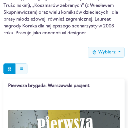
Truścińskim), „Koszmarów zebranych” (z Wiesławem
Skupniewiczem) oraz wielu komiksów dziecięcych i dla
prasy młodzieżowej, również zagranicznej. Laureat
nagrody Koraka dla najlepszego scenarzysty w 2003
roku. Pracuje jako conceptual designer.
Wybierz
grid_view
view_list
Pierwsza brygada. Warszawski pacjent