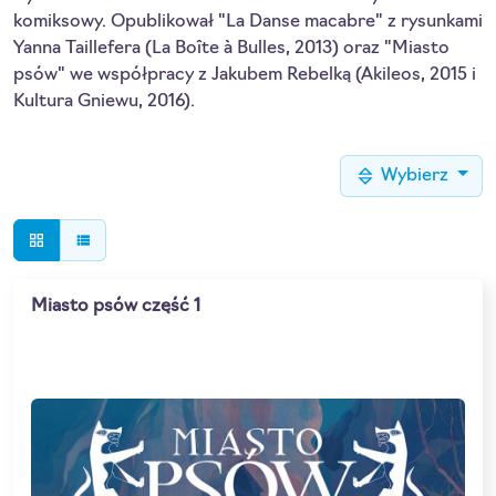
komiksowy. Opublikował "La Danse macabre" z rysunkami
Yanna Taillefera (La Boîte à Bulles, 2013) oraz "Miasto
psów" we współpracy z Jakubem Rebelką (Akileos, 2015 i
Kultura Gniewu, 2016).
Wybierz
grid_view
view_list
Miasto psów część 1