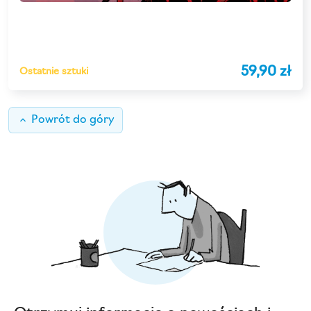
59,90 zł
Ostatnie sztuki
keyboard_arrow_up
Powrót do góry