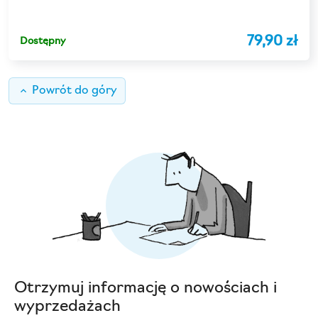
79,90 zł
Dostępny
keyboard_arrow_up
Powrót do góry
Otrzymuj informację o nowościach i
wyprzedażach