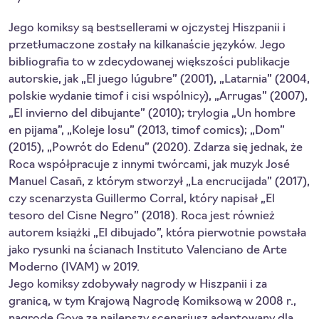
Jego komiksy są bestsellerami w ojczystej Hiszpanii i
przetłumaczone zostały na kilkanaście języków. Jego
bibliografia to w zdecydowanej większości publikacje
autorskie, jak „El juego lúgubre” (2001), „Latarnia” (2004,
polskie wydanie timof i cisi wspólnicy), „Arrugas” (2007),
„El invierno del dibujante” (2010); trylogia „Un hombre
en pijama”, „Koleje losu” (2013, timof comics); „Dom”
(2015), „Powrót do Edenu” (2020). Zdarza się jednak, że
Roca współpracuje z innymi twórcami, jak muzyk José
Manuel Casañ, z którym stworzył „La encrucijada” (2017),
czy scenarzysta Guillermo Corral, który napisał „El
tesoro del Cisne Negro” (2018). Roca jest również
autorem książki „El dibujado”, która pierwotnie powstała
jako rysunki na ścianach Instituto Valenciano de Arte
Moderno (IVAM) w 2019.
Jego komiksy zdobywały nagrody w Hiszpanii i za
granicą, w tym Krajową Nagrodę Komiksową w 2008 r.,