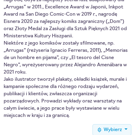
nagrodę Goya za najlepszy scenariusz adaptowany dla
„Arrugas” w 2011., Excellence Award w Japonii, Inkpot
Award na San Diego Comic-Con w 2019 r., nagrodę
Eisnera 2020 za najlepszy komiks zagraniczny („Dom”)
oraz Złoty Medal za Zasługi dla Sztuk Pięknych 2021 od
Ministerstwa Kultury Hiszpanii.
Niektóre z jego komiksów zostały sfilmowane, np.
„Arrugas” (reżyseria Ignacio Ferreras, 2011), „Memorias
de un hombre en pijama”, czy „El tesoro del Cisne
Negro”, wyreżyserowany przez Alejandro Amenábara w
2021 roku.
Jako ilustrator tworzył plakaty, okładki książek, murale i
kampanie społeczne dla różnego rodzaju wydarzeń,
publikacji i klientów, zwłaszcza organizacji
pozarządowych. Prowadzi wykłady oraz warsztaty na
całym świecie, a jego prace były wystawiane w wielu
miejscach w kraju i za granicą.
Wybierz