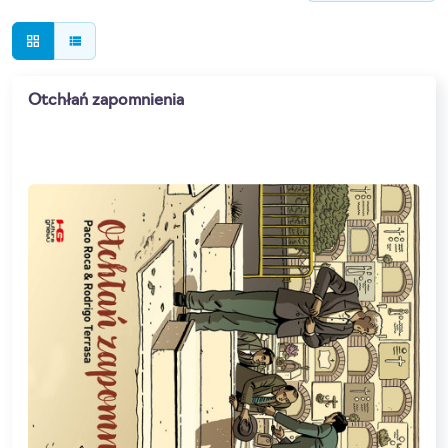
grid_view
view_list
Otchłań zapomnienia