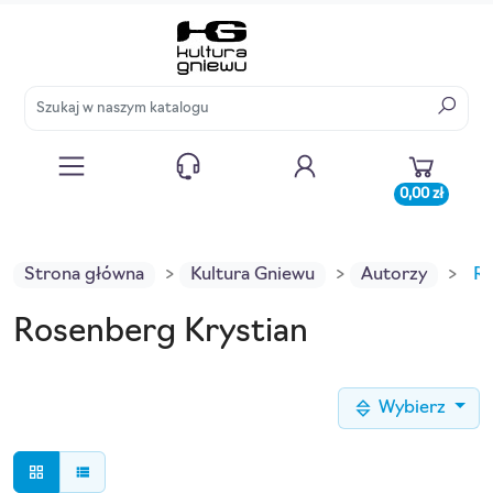
0,00 zł
Strona główna
Kultura Gniewu
Autorzy
Ro
Rosenberg Krystian
Wybierz
grid_view
view_list