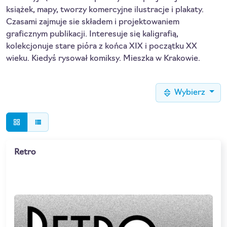
książek, mapy, tworzy komercyjne ilustracje i plakaty.
Czasami zajmuje sie składem i projektowaniem
graficznym publikacji. Interesuje się kaligrafią,
kolekcjonuje stare pióra z końca XIX i początku XX
wieku. Kiedyś rysował komiksy. Mieszka w Krakowie.
Wybierz
grid_view
view_list
Retro