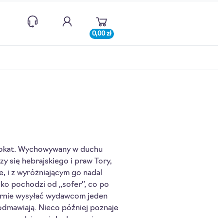
0,00 zł
dwokat. Wychowywany w duchu
czy się hebrajskiego i praw Tory,
, i z wyróżniającym go nadal
ko pochodzi od „sofer”, co po
ularnie wysyłać wydawcom jeden
odmawiają. Nieco później poznaje