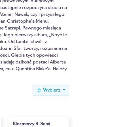
ego prawdziwymi duchowymi
, następnie rozpoczyna studia na
Atelier Nawak, czyli przyszłego
Jean-Christophe'a Menu,
ane Satrapi. Pewnego miesiąca
 Jego pierwszy album, „Noyé le
ku. Od tamtej chwili, z
Joann Sfar tworzy, rozpisane na
ości. Głębia tych opowieści
iadają dzikość postaci Alberta
a, co u Quentina Blake'a. Należy
Wybierz
Klezmerzy 3. Sami