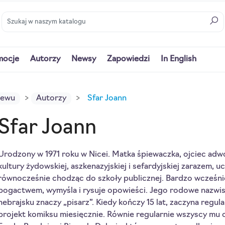
mocje
Autorzy
Newsy
Zapowiedzi
In English
iewu
Autorzy
Sfar Joann
Sfar Joann
Urodzony w 1971 roku w Nicei. Matka śpiewaczka, ojciec a
kultury żydowskiej, aszkenazyjskiej i sefardyjskiej zarazem, u
równocześnie chodząc do szkoły publicznej. Bardzo wcześnie
bogactwem, wymyśla i rysuje opowieści. Jego rodowe nazwis
hebrajsku znaczy „pisarz”. Kiedy kończy 15 lat, zaczyna reg
projekt komiksu miesięcznie. Równie regularnie wszyscy mu 