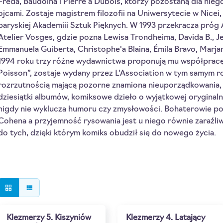
Freda, Baudoina i Pierre'a Dubois, którzy pozostaną dla ni
ojcami. Zostaje magistrem filozofii na Uniwersytecie w Nicei
paryskiej Akademiii Sztuk Pięknych. W 1993 przekracza próg 
Atelier Vosges, gdzie pozna Lewisa Trondheima, Davida B., 
Emmanuela Guiberta, Christophe'a Blaina, Émila Bravo, Marj
1994 roku trzy różne wydawnictwa proponują mu współpracę.
Poisson”, zostaje wydany przez L'Association w tym samym ro
rozrzutnością mającą pozorne znamiona nieuporządkowania, 
dziesiątki albumów, komiksowe dzieło o wyjątkowej oryginaln
nigdy nie wyklucza humoru czy zmysłowości. Bohaterowie pos
Cohena a przyjemność rysowania jest u niego równie zaraźliw
do tych, dzięki którym komiks obudził się do nowego życia.
grid_view
view_list
Klezmerzy 5. Kiszyniów
Klezmerzy 4. Latający