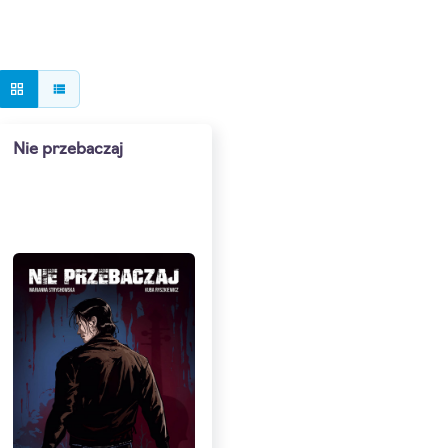
grid_view
view_list
Nie przebaczaj