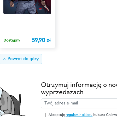
59,90 zł
Dostępny
keyboard_arrow_up
Powrót do góry
Otrzymuj informację o no
wyprzedażach
Akceptuję
regulamin sklepu
Kultura Gniew