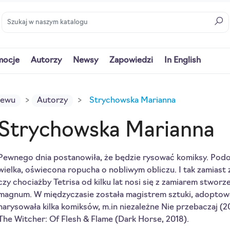
mocje
Autorzy
Newsy
Zapowiedzi
In English
iewu
Autorzy
Strychowska Marianna
Strychowska Marianna
Pewnego dnia postanowiła, że będzie rysować komiksy. Podo
wielka, oświecona ropucha o nobliwym obliczu. I tak zamiast 
czy chociażby Tetrisa od kilku lat nosi się z zamiarem stwo
magnum. W międzyczasie została magistrem sztuki, adoptow
narysowała kilka komiksów, m.in niezależne Nie przebaczaj (2
The Witcher: Of Flesh & Flame (Dark Horse, 2018).