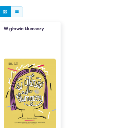
grid_view
view_list
W głowie tłumaczy