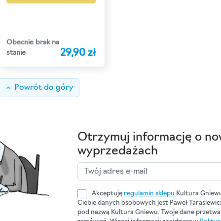
Obecnie brak na
29,90 zł
stanie
keyboard_arrow_up
Powrót do góry
Otrzymuj informację o no
wyprzedażach
Akceptuję
regulamin sklepu
Kultura Gniew
Ciebie danych osobowych jest Paweł Tarasiewi
pod nazwą Kultura Gniewu. Twoje dane przetwar