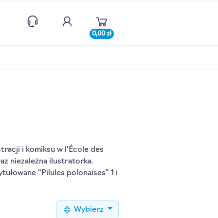
0,00 zł
racji i komiksu w l’École des
z niezależna ilustratorka.
ytułowane "Pilules polonaises" 1 i
Wybierz