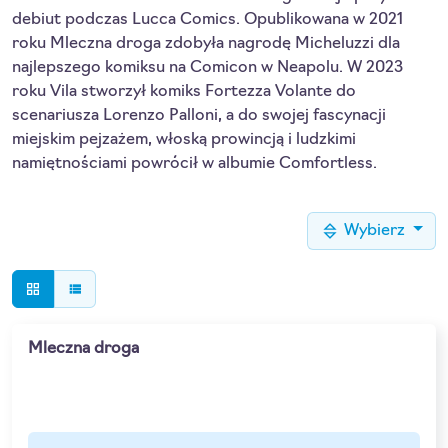
debiut podczas Lucca Comics. Opublikowana w 2021
roku Mleczna droga zdobyła nagrodę Micheluzzi dla
najlepszego komiksu na Comicon w Neapolu. W 2023
roku Vila stworzył komiks Fortezza Volante do
scenariusza Lorenzo Palloni, a do swojej fascynacji
miejskim pejzażem, włoską prowincją i ludzkimi
namiętnościami powrócił w albumie Comfortless.
Wybierz
grid_view
view_list
Mleczna droga