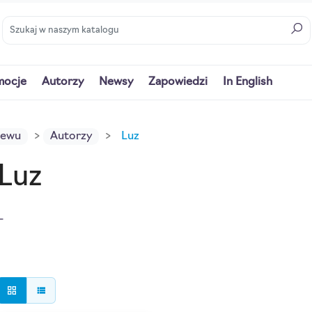
mocje
Autorzy
Newsy
Zapowiedzi
In English
iewu
Autorzy
Luz
Luz
_
grid_view
view_list