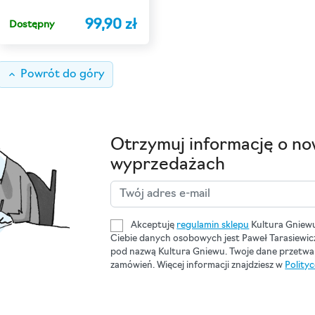
99,90 zł
Dostępny
keyboard_arrow_up
Powrót do góry
Otrzymuj informację o no
wyprzedażach
Akceptuję
regulamin sklepu
Kultura Gniew
Ciebie danych osobowych jest Paweł Tarasiewi
pod nazwą Kultura Gniewu. Twoje dane przetwar
zamówień. Więcej informacji znajdziesz w
Polity