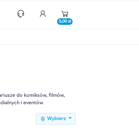
0,00 zł
nariusze do komiksów, filmów,
edialnych i eventów.
Wybierz