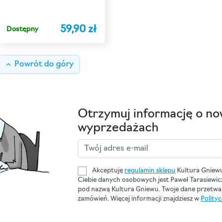
59,90 zł
Dostępny
keyboard_arrow_up
Powrót do góry
Otrzymuj informację o no
wyprzedażach
Akceptuję
regulamin sklepu
Kultura Gniew
Ciebie danych osobowych jest Paweł Tarasiewi
pod nazwą Kultura Gniewu. Twoje dane przetwar
zamówień. Więcej informacji znajdziesz w
Polity