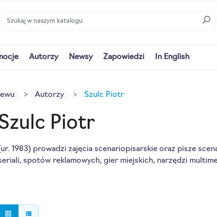
mocje
Autorzy
Newsy
Zapowiedzi
In English
iewu
Autorzy
Szulc Piotr
Szulc Piotr
(ur. 1983) prowadzi zajęcia scenariopisarskie oraz pisze sce
seriali, spotów reklamowych, gier miejskich, narzędzi multim
grid_view
view_list