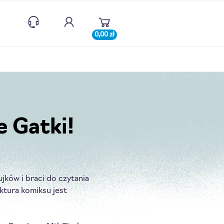
0,00 zł
e Gatki!
ków i braci do czytania 
ura komiksu jest 