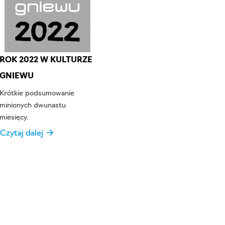
ROK 2022 W KULTURZE
PROMOCJA 50 NA 50!
GNIEWU
Do 16.04 trwa na naszej
stronie promocja 50 za 50!
Krótkie podsumowanie
Czytaj dalej →
minionych dwunastu
i
miesięcy.
Czytaj dalej →