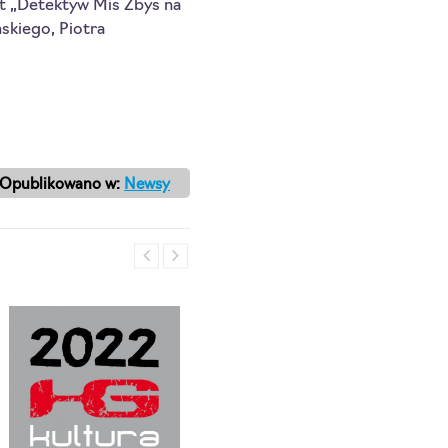
t „Detektyw Miś Zbyś na 
skiego, Piotra 
Opublikowano w:
Newsy