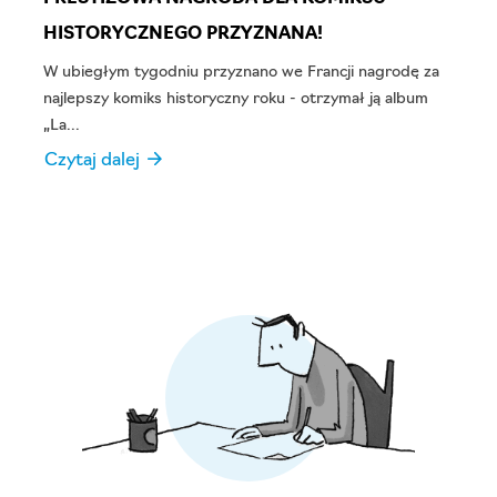
HISTORYCZNEGO PRZYZNANA!
G
W ubiegłym tygodniu przyznano we Francji nagrodę za
J
najlepszy komiks historyczny roku - otrzymał ją album
s
„La...
i
Czytaj dalej →
C