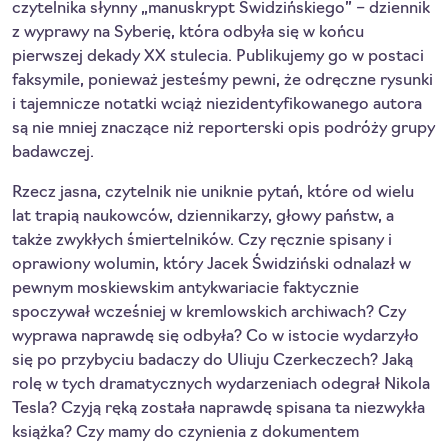
czytelnika słynny „manuskrypt Świdzińskiego” – dziennik
z wyprawy na Syberię, która odbyła się w końcu
pierwszej dekady XX stulecia. Publikujemy go w postaci
faksymile, ponieważ jesteśmy pewni, że odręczne rysunki
i tajemnicze notatki wciąż niezidentyfikowanego autora
są nie mniej znaczące niż reporterski opis podróży grupy
badawczej.
Rzecz jasna, czytelnik nie uniknie pytań, które od wielu
lat trapią naukowców, dziennikarzy, głowy państw, a
także zwykłych śmiertelników. Czy ręcznie spisany i
oprawiony wolumin, który Jacek Świdziński odnalazł w
pewnym moskiewskim antykwariacie faktycznie
spoczywał wcześniej w kremlowskich archiwach? Czy
wyprawa naprawdę się odbyła? Co w istocie wydarzyło
się po przybyciu badaczy do Uliuju Czerkeczech? Jaką
rolę w tych dramatycznych wydarzeniach odegrał Nikola
Tesla? Czyją ręką została naprawdę spisana ta niezwykła
książka? Czy mamy do czynienia z dokumentem