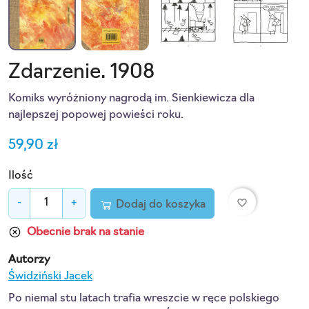
Zdarzenie. 1908
Komiks wyróżniony nagrodą im. Sienkiewicza dla
najlepszej popowej powieści roku.
59,90 zł
Ilość
favorite_border
-
+
Dodaj do koszyka
Obecnie brak na stanie
Autorzy
Świdziński Jacek
Po niemal stu latach trafia wreszcie w ręce polskiego