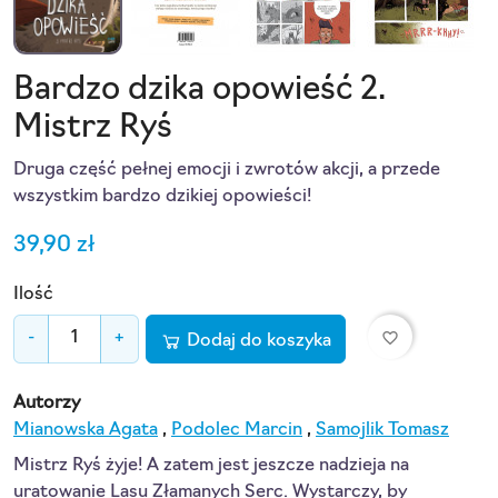
Bardzo dzika opowieść 2.
Mistrz Ryś
Druga część pełnej emocji i zwrotów akcji, a przede
wszystkim bardzo dzikiej opowieści!
39,90 zł
Ilość
favorite_border
-
+
Dodaj do koszyka
Autorzy
Mianowska Agata
,
Podolec Marcin
,
Samojlik Tomasz
Mistrz Ryś żyje! A zatem jest jeszcze nadzieja na
uratowanie Lasu Złamanych Serc. Wystarczy, by