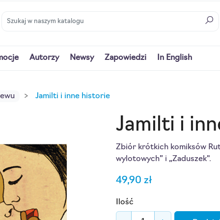
mocje
Autorzy
Newsy
Zapowiedzi
In English
iewu
Jamilti i inne historie
Jamilti i in
Zbiór krótkich komiksów Ru
wylotowych” i „Zaduszek".
49,90 zł
Ilość