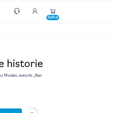
0,00 zł
ne historie
tu Modan, autorki „Ran