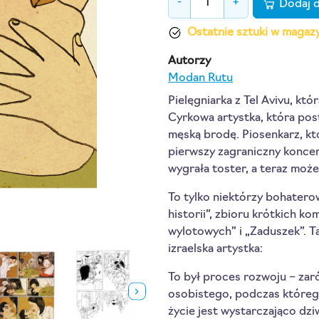
-
+
Dodaj 
Ostatnie sztuki w magaz
Autorzy
Modan Rutu
Pielęgniarka z Tel Avivu, kt
Cyrkowa artystka, która pos
męską brodę. Piosenkarz, kt
pierwszy zagraniczny koncert
wygrała toster, a teraz może
To tylko niektórzy bohaterow
historii”, zbioru krótkich k
wylotowych” i „Zaduszek”. T
izraelska artystka:
To był proces rozwoju – zar
osobistego, podczas któreg
życie jest wystarczająco dz