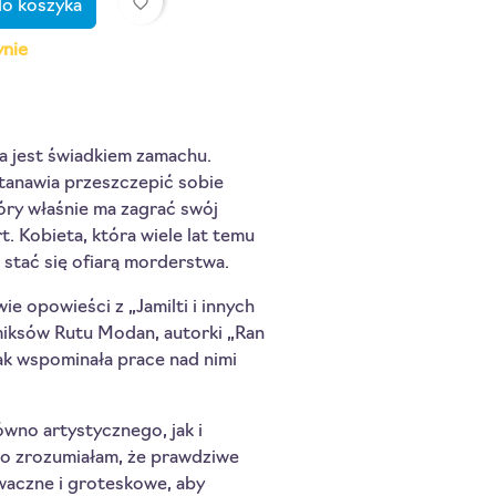
favorite_border
do koszyka
ynie
óra jest świadkiem zamachu.
tanawia przeszczepić sobie
óry właśnie ma zagrać swój
. Kobieta, która wiele lat temu
 stać się ofiarą morderstwa.
ie opowieści z „Jamilti i innych
omiksów Rutu Modan, autorki „Ran
ak wspominała prace nad nimi
ówno artystycznego, jak i
o zrozumiałam, że prawdziwe
iwaczne i groteskowe, aby