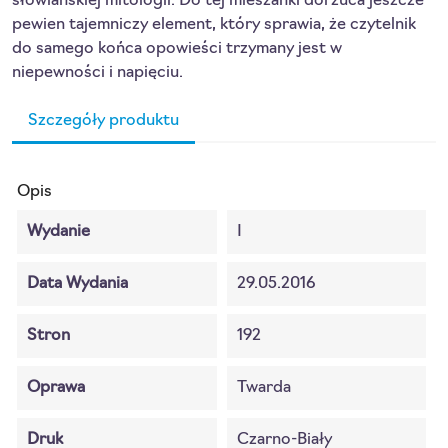
słowiańskiej mitologii. Do tej mieszanki dorzuca jeszcze
pewien tajemniczy element, który sprawia, że czytelnik
do samego końca opowieści trzymany jest w
niepewności i napięciu.
Szczegóły produktu
Opis
Wydanie
I
Data Wydania
29.05.2016
Stron
192
Oprawa
Twarda
Druk
Czarno-Biały