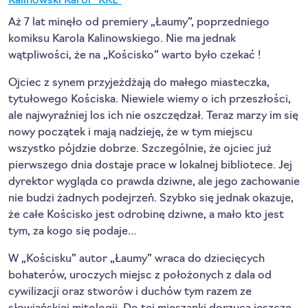
Kalinowski Karol "KRL"
Aż 7 lat minęło od premiery „Łaumy”, poprzedniego
komiksu Karola Kalinowskiego. Nie ma jednak
wątpliwości, że na „Kościsko” warto było czekać !
Ojciec z synem przyjeżdżają do małego miasteczka,
tytułowego Kościska. Niewiele wiemy o ich przeszłości,
ale najwyraźniej los ich nie oszczędzał. Teraz marzy im się
nowy początek i mają nadzieję, że w tym miejscu
wszystko pójdzie dobrze. Szczególnie, że ojciec już
pierwszego dnia dostaje prace w lokalnej bibliotece. Jej
dyrektor wygląda co prawda dziwne, ale jego zachowanie
nie budzi żadnych podejrzeń. Szybko się jednak okazuje,
że całe Kościsko jest odrobinę dziwne, a mało kto jest
tym, za kogo się podaje…
W „Kościsku” autor „Łaumy” wraca do dziecięcych
bohaterów, uroczych miejsc z położonych z dala od
cywilizacji oraz stworów i duchów tym razem ze