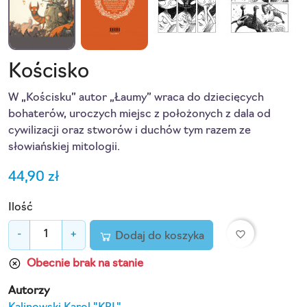
Kościsko
W „Kościsku” autor „Łaumy” wraca do dziecięcych
bohaterów, uroczych miejsc z położonych z dala od
cywilizacji oraz stworów i duchów tym razem ze
słowiańskiej mitologii.
44,90 zł
Ilość
favorite_border
-
+
Dodaj do koszyka
Obecnie brak na stanie
Autorzy