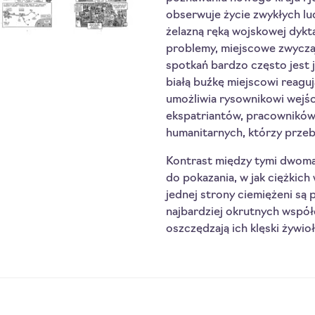
obserwuje życie zwykłych l
żelazną ręką wojskowej dykta
problemy, miejscowe zwyczaj
spotkań bardzo często jest 
białą buźkę miejscowi reaguj
umożliwia rysownikowi wejś
ekspatriantów, pracowników
humanitarnych, którzy przeb
Kontrast między tymi dwoma 
do pokazania, w jak ciężkich
jednej strony ciemiężeni są 
najbardziej okrutnych współc
oszczędzają ich klęski żywio