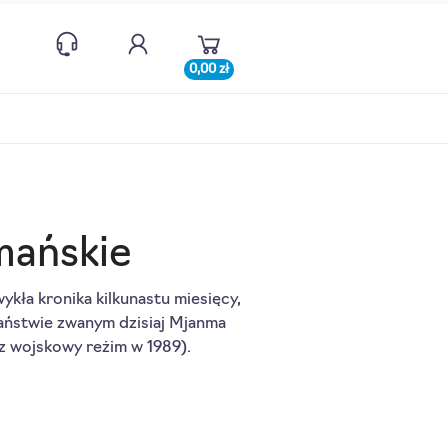
0,00 zł
mańskie
ykła kronika kilkunastu miesięcy,
państwie zwanym dzisiaj Mjanma
ez wojskowy reżim w 1989).