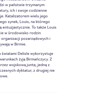
udzi w państwie trzymanym
tury, ich i swoje codzienne
e. Katalizatorem wielu jego
jego synek, Louis, na którego
ą entuzjastycznie. To także Louis
cie w środowisko rodzin
 organizacji pozarządowych i
ywają w Birmie.
światami Delisle wykorzystuje
 warunkach żyją Birmańczycy. Z
przez wojskową juntę, jedną z
zesnych dyktatur, z drugiej nie
łowe.