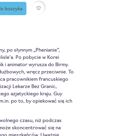
favorite_border
do koszyka
ny, po słynnym „Phenianie”,
isle'a. Po pobycie w Korei
k i animator wyrusza do Birmy.
służbowych, wręcz przeciwnie. To
ąca pracownikiem francuskiego
zacji Lekarze Bez Granic,
tego azjatyckiego kraju. Guy
m.in. po to, by opiekować się ich
wolnego czasu, niż podczas
 może skoncentrować się na
jego mieszkańców. Uważnie