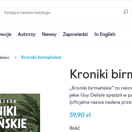
mocje
Autorzy
Newsy
Zapowiedzi
In English
iewu
Kroniki birmańskie
Kroniki bir
„Kroniki birmańskie” to niezw
jakie Guy Delisle spędził w 
(oficjalna nazwa nadana prz
59,90 zł
Ilość