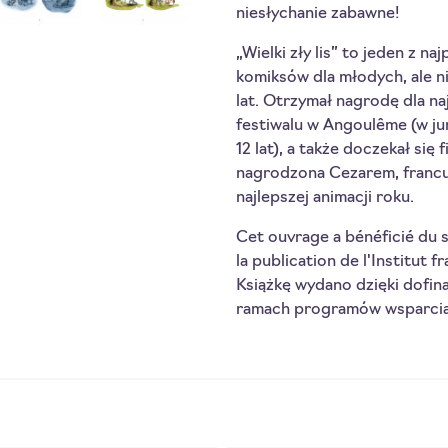
niesłychanie zabawne!
„Wielki zły lis” to jeden z n
komiksów dla młodych, ale ni
lat. Otrzymał nagrodę dla na
festiwalu w Angoulême (w jur
12 lat), a także doczekał się 
nagrodzona Cezarem, francu
najlepszej animacji roku.
Cet ouvrage a bénéficié du 
la publication de l'Institut fr
Książkę wydano dzięki dofina
ramach programów wsparci