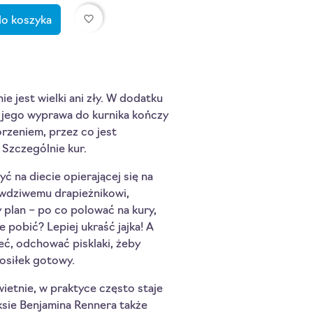
favorite_border
do koszyka
nie jest wielki ani zły. W dodatku
 jego wyprawa do kurnika kończy
orzeniem, przez co jest
 Szczególnie kur.
ć na diecie opierającej się na
awdziwemu drapieżnikowi,
y plan – po co polować na kury,
e pobić? Lepiej ukraść jajka! A
eć, odchować pisklaki, żeby
 Posiłek gotowy.
wietnie, w praktyce często staje
ksie Benjamina Rennera także