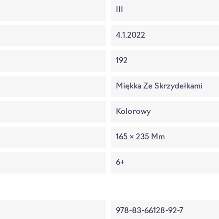
III
4.1.2022
192
Miękka Ze Skrzydełkami
Kolorowy
165 × 235 Mm
6+
978-83-66128-92-7