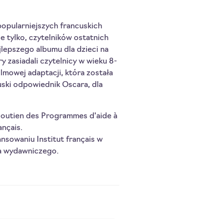
ajpopularniejszych francuskich
e tylko, czytelników ostatnich
jlepszego albumu dla dzieci na
y zasiadali czytelnicy w wieku 8-
filmowej adaptacji, która została
ski odpowiednik Oscara, dla
soutien des Programmes d'aide à
ançais.
nsowaniu Institut français w
a wydawniczego.