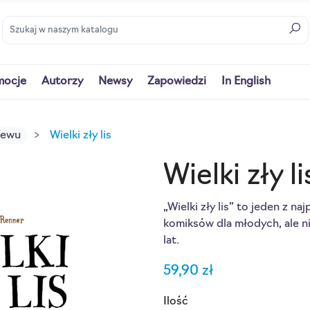
mocje
Autorzy
Newsy
Zapowiedzi
In English
iewu
Wielki zły lis
Wielki zły li
„Wielki zły lis” to jeden z n
komiksów dla młodych, ale ni
lat.
59,90 zł
Ilość