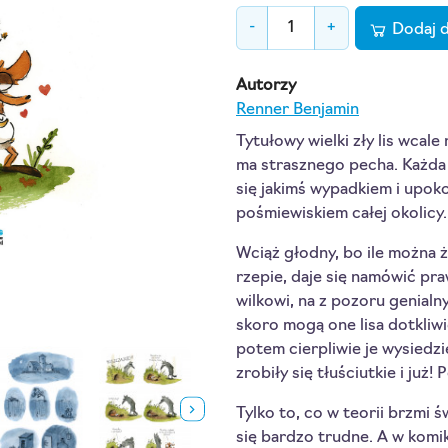
-
+
Dodaj 
Autorzy
Renner Benjamin
Tytułowy wielki zły lis wcale 
ma strasznego pecha. Każda
się jakimś wypadkiem i upok
pośmiewiskiem całej okolicy.
Wciąż głodny, bo ile można ży
rzepie, daje się namówić pr
wilkowi, na z pozoru genialn
skoro mogą one lisa dotkliwi
potem cierpliwie je wysiedzi
zrobiły się tłuściutkie i już!
Tylko to, co w teorii brzmi ś
się bardzo trudne. A w komi