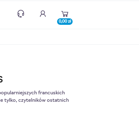
0,00 zł
s
ajpopularniejszych francuskich
e tylko, czytelników ostatnich