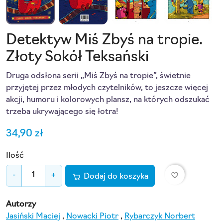
Detektyw Miś Zbyś na tropie.
Złoty Sokół Teksański
Druga odsłona serii „Miś Zbyś na tropie”, świetnie
przyjętej przez młodych czytelników, to jeszcze więcej
akcji, humoru i kolorowych plansz, na których odszukać
trzeba ukrywającego się łotra!
34,90 zł
Ilość
favorite_border
-
+
Dodaj do koszyka
Autorzy
Jasiński Maciej
,
Nowacki Piotr
,
Rybarczyk Norbert