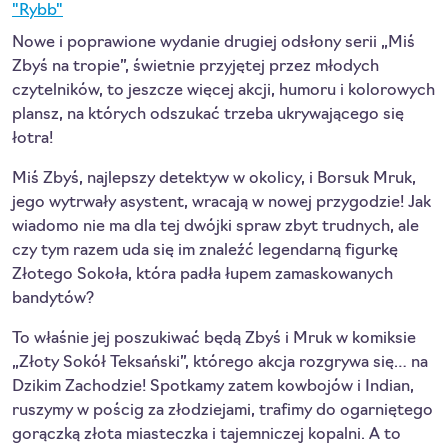
"Rybb"
Nowe i poprawione wydanie drugiej odsłony serii „Miś
Zbyś na tropie”, świetnie przyjętej przez młodych
czytelników, to jeszcze więcej akcji, humoru i kolorowych
plansz, na których odszukać trzeba ukrywającego się
łotra!
Miś Zbyś, najlepszy detektyw w okolicy, i Borsuk Mruk,
jego wytrwały asystent, wracają w nowej przygodzie! Jak
wiadomo nie ma dla tej dwójki spraw zbyt trudnych, ale
czy tym razem uda się im znaleźć legendarną figurkę
Złotego Sokoła, która padła łupem zamaskowanych
bandytów?
To właśnie jej poszukiwać będą Zbyś i Mruk w komiksie
„Złoty Sokół Teksański”, którego akcja rozgrywa się… na
Dzikim Zachodzie! Spotkamy zatem kowbojów i Indian,
ruszymy w pościg za złodziejami, trafimy do ogarniętego
gorączką złota miasteczka i tajemniczej kopalni. A to