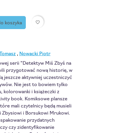
favorite_border
do koszyka
 Tomasz
,
Nowacki Piotr
wej serii "Detektyw Miś Zbyś na
wili przygotować nową historię, w
dą jeszcze aktywniej uczestniczyć
ywów. Nie jest to bowiem tylko
, kolorowanki i książeczki z
tivity book. Komiksowe plansze
które mali czytelnicy będą musieli
 Zbysiowi i Borsukowi Mrukowi.
 spakowanie przydatnych
czy czy zidentyfikowanie