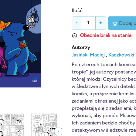
Ilość
-
+
Dodaj 
Obecnie brak na stanie
Autorzy
Jasiński Maciej
,
Kaczkowski
Po czterech tomach komikso
tropie", jej autorzy postano
której młodzi Czytelnicy bę
w śledztwie słynnych detekt
komiks, a połączenie komiksu
zadaniami określanej jako ac
przeplatają się z zadaniami, 
wykonać, aby pomóc Misiowi
Ich zadaniem będzie choćby
detektywom w śledztwie rze