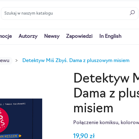
mocje
Autorzy
Newsy
Zapowiedzi
In English
iewu
Detektyw Miś Zbyś. Dama z pluszowym misiem
Detektyw M
Dama z pl
misiem
Połączenie komiksu, kolorowa
19,90 zł