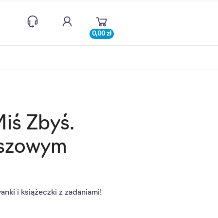
0,00 zł
iś Zbyś.
uszowym
nki i książeczki z zadaniami!