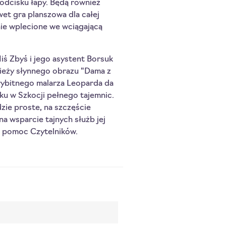
odcisku łapy. Będą również
wet gra planszowa dla całej
nie wplecione we wciągającą
ś Zbyś i jego asystent Borsuk
zieży słynnego obrazu "Dama z
ybitnego malarza Leoparda da
ku w Szkocji pełnego tajemnic.
zie proste, na szczęście
na wsparcie tajnych służb jej
na pomoc Czytelników.