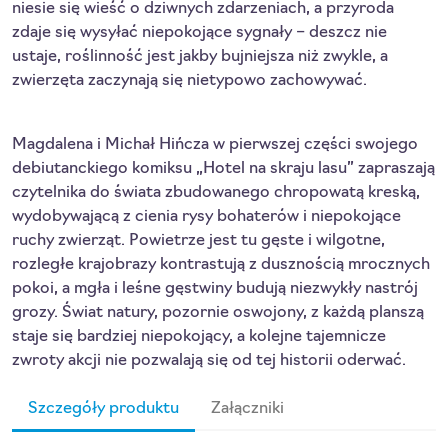
niesie się wieść o dziwnych zdarzeniach, a przyroda
zdaje się wysyłać niepokojące sygnały – deszcz nie
ustaje, roślinność jest jakby bujniejsza niż zwykle, a
zwierzęta zaczynają się nietypowo zachowywać.
Magdalena i Michał Hińcza w pierwszej części swojego
debiutanckiego komiksu „Hotel na skraju lasu” zapraszają
czytelnika do świata zbudowanego chropowatą kreską,
wydobywającą z cienia rysy bohaterów i niepokojące
ruchy zwierząt. Powietrze jest tu gęste i wilgotne,
rozległe krajobrazy kontrastują z dusznością mrocznych
pokoi, a mgła i leśne gęstwiny budują niezwykły nastrój
grozy. Świat natury, pozornie oswojony, z każdą planszą
staje się bardziej niepokojący, a kolejne tajemnicze
zwroty akcji nie pozwalają się od tej historii oderwać.
Szczegóły produktu
Załączniki