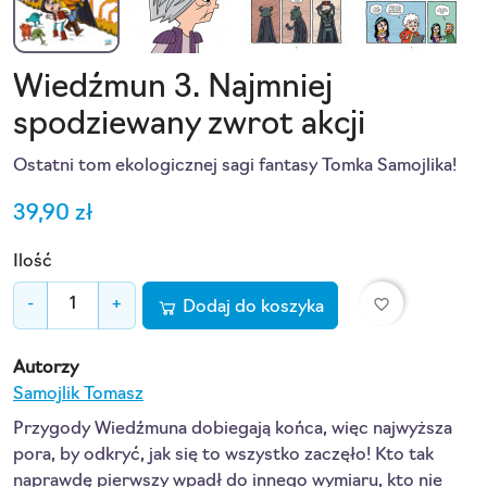
Wiedźmun 3. Najmniej
spodziewany zwrot akcji
Ostatni tom ekologicznej sagi fantasy Tomka Samojlika!
39,90 zł
Ilość
favorite_border
-
+
Dodaj do koszyka
Autorzy
Samojlik Tomasz
Przygody Wiedźmuna dobiegają końca, więc najwyższa
pora, by odkryć, jak się to wszystko zaczęło! Kto tak
naprawdę pierwszy wpadł do innego wymiaru, kto nie