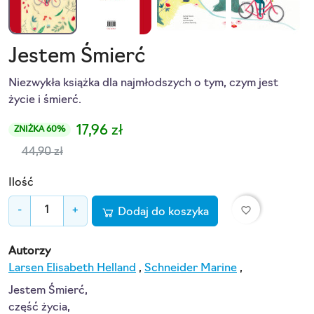
Jestem Śmierć
Niezwykła książka dla najmłodszych o tym, czym jest
życie i śmierć.
17,96 zł
ZNIŻKA 60%
44,90 zł
Ilość
favorite_border
-
+
Dodaj do koszyka
Autorzy
Larsen Elisabeth Helland
,
Schneider Marine
,
Jestem Śmierć,
część życia,