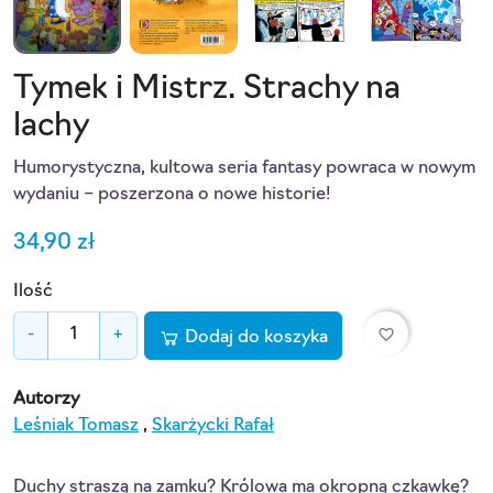
Tymek i Mistrz. Strachy na
lachy
Humorystyczna, kultowa seria fantasy powraca w nowym
wydaniu – poszerzona o nowe historie!
34,90 zł
Ilość
favorite_border
-
+
Dodaj do koszyka
Autorzy
Leśniak Tomasz
,
Skarżycki Rafał
Duchy straszą na zamku? Królowa ma okropną czkawkę?