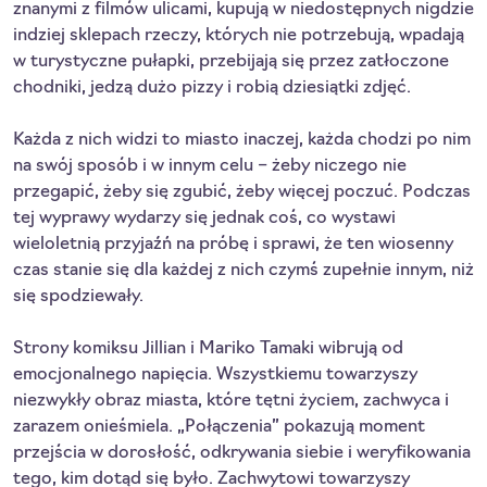
znanymi z filmów ulicami, kupują w niedostępnych nigdzie
indziej sklepach rzeczy, których nie potrzebują, wpadają
w turystyczne pułapki, przebijają się przez zatłoczone
chodniki, jedzą dużo pizzy i robią dziesiątki zdjęć.
Każda z nich widzi to miasto inaczej, każda chodzi po nim
na swój sposób i w innym celu – żeby niczego nie
przegapić, żeby się zgubić, żeby więcej poczuć. Podczas
tej wyprawy wydarzy się jednak coś, co wystawi
wieloletnią przyjaźń na próbę i sprawi, że ten wiosenny
czas stanie się dla każdej z nich czymś zupełnie innym, niż
się spodziewały.
Strony komiksu Jillian i Mariko Tamaki wibrują od
emocjonalnego napięcia. Wszystkiemu towarzyszy
niezwykły obraz miasta, które tętni życiem, zachwyca i
zarazem onieśmiela. „Połączenia” pokazują moment
przejścia w dorosłość, odkrywania siebie i weryfikowania
tego, kim dotąd się było. Zachwytowi towarzyszy