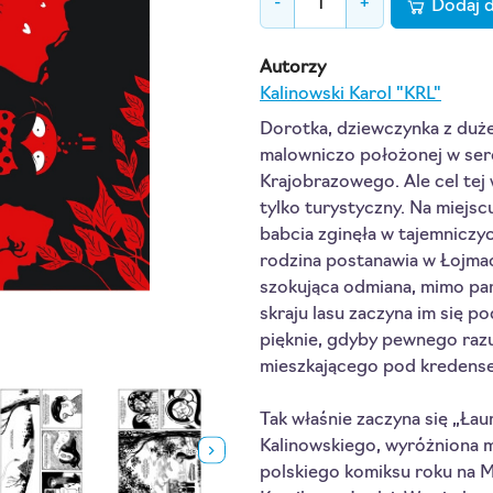
-
+
Dodaj 
Autorzy
Kalinowski Karol "KRL"
Dorotka, dziewczynka z duże
malowniczo położonej w ser
Krajobrazowego. Ale cel tej
tylko turystyczny. Na miejscu
babcia zginęła w tajemniczy
rodzina postanawia w Łojmac
szokująca odmiana, mimo pa
skraju lasu zaczyna im się p
pięknie, gdyby pewnego razu 
mieszkającego pod kreden
Tak właśnie zaczyna się „Ła
Kalinowskiego, wyróżniona m
polskiego komiksu roku na 