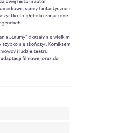
ajowej historii autor
omediowe, sceny fantastyczne i
 wszystko to głęboko zanurzone
legendach.
nia „Łaumy” okazały się wielkim
o szybko się skończył. Komiksem
lmowcy i ludzie teatru.
adaptacji filmowej oraz do