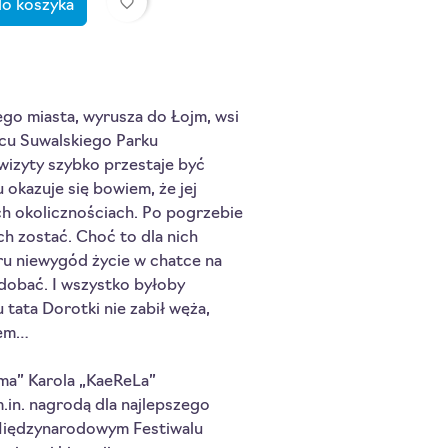
favorite_border
do koszyka
go miasta, wyrusza do Łojm, wsi
cu Suwalskiego Parku
 wizyty szybko przestaje być
 okazuje się bowiem, że jej
ch okolicznościach. Po pogrzebie
h zostać. Choć to dla nich
ru niewygód życie w chatce na
odobać. I wszystko byłoby
tata Dorotki nie zabił węża,
sem…
uma” Karola „KaeReLa”
.in. nagrodą dla najlepszego
Międzynarodowym Festiwalu