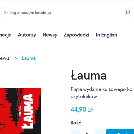
mocje
Autorzy
Newsy
Zapowiedzi
In English
iewu
Łauma
Łauma
Piąte wydanie kultowego komi
czytelników.
44,90 zł
Ilość