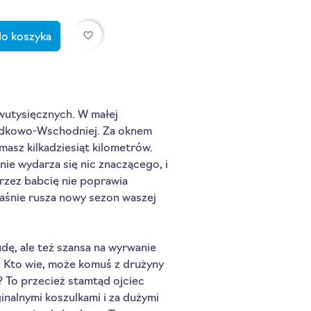
favorite_border
do koszyka
wutysięcznych. W małej
odkowo-Wschodniej. Za oknem
 masz kilkadziesiąt kilometrów.
 nie wydarza się nic znaczącego, i
rzez babcię nie poprawia
aśnie rusza nowy sezon waszej
ę, ale też szansa na wyrwanie
. Kto wie, może komuś z drużyny
 To przecież stamtąd ojciec
ginalnymi koszulkami i za dużymi