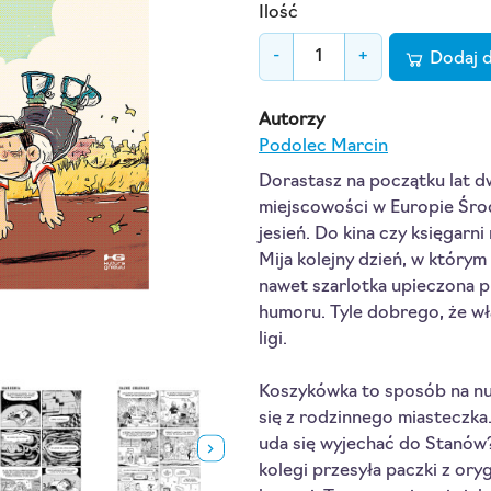
Ilość
-
+
Dodaj 
Autorzy
Podolec Marcin
Dorastasz na początku lat d
miejscowości w Europie Śr
jesień. Do kina czy księgarni
Mija kolejny dzień, w którym
nawet szarlotka upieczona p
humoru. Tyle dobrego, że wł
ligi.
Koszykówka to sposób na nud
się z rodzinnego miasteczka
uda się wyjechać do Stanów?
kolegi przesyła paczki z ory