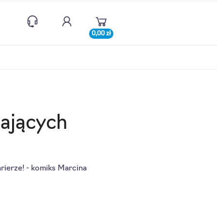
0,00 zł
ających
rierze! - komiks Marcina