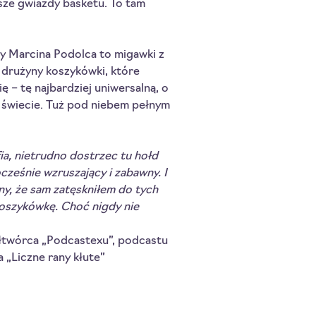
ksze gwiazdy basketu. To tam
 Marcina Podolca to migawki z
 drużyny koszykówki, które
ię – tę najbardziej uniwersalną, o
 świecie. Tuż pod niebem pełnym
ia, nietrudno dostrzec tu hołd
cześnie wzruszający i zabawny. I
ny, że sam zatęskniłem do tych
koszykówkę. Choć nigdy nie
łtwórca „Podcastexu”, podcastu
ga „Liczne rany kłute”