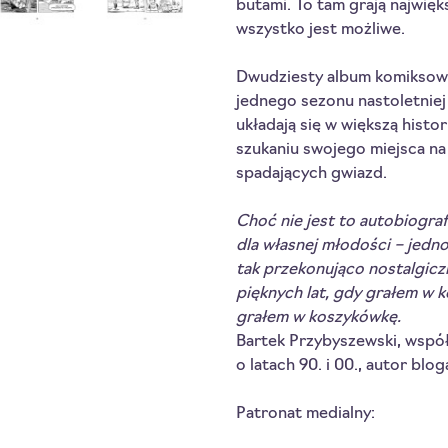
butami. To tam grają najwię
wszystko jest możliwe.
Dwudziesty album komiksowy
jednego sezonu nastoletniej
układają się w większą histor
szukaniu swojego miejsca na
spadających gwiazd.
Choć nie jest to autobiograf
dla własnej młodości – jedno
tak przekonująco nostalgicz
pięknych lat, gdy grałem w 
grałem w koszykówkę.
Bartek Przybyszewski, wspó
o latach 90. i 00., autor blo
Patronat medialny: