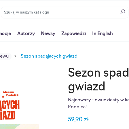
mocje
Autorzy
Newsy
Zapowiedzi
In English
iewu
Sezon spadających gwiazd
Sezon spad
gwiazd
Najnowszy - dwudziesty w ka
Podolca!
59,90 zł