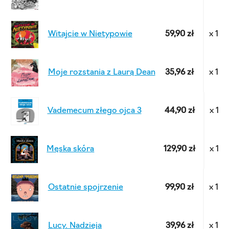
Witajcie w Nietypowie
59,90 zł
x 1
Moje rozstania z Laurą Dean
35,96 zł
x 1
Vademecum złego ojca 3
44,90 zł
x 1
Męska skóra
129,90 zł
x 1
Ostatnie spojrzenie
99,90 zł
x 1
Lucy. Nadzieja
39,96 zł
x 1