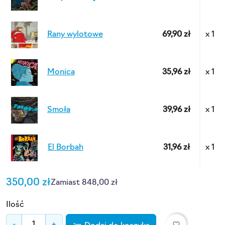
Rany wylotowe
69,90 zł
x 1
Monica
35,96 zł
x 1
Smoła
39,96 zł
x 1
El Borbah
31,96 zł
x 1
350,00 zł
Zamiast 848,00 zł
Ilość
favorite_border
-
+