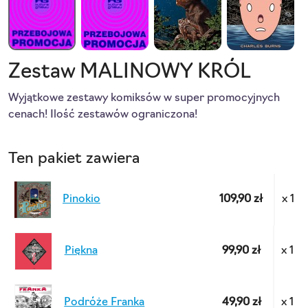
Zestaw MALINOWY KRÓL
Wyjątkowe zestawy komiksów w super promocyjnych 
cenach! Ilość zestawów ograniczona!
Ten pakiet zawiera
Pinokio
109,90 zł
x 1
Piękna
99,90 zł
x 1
Podróże Franka
49,90 zł
x 1