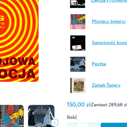
Załoga Promieni
Miotacz śmierci
Samotność komi
Pestka
Zamek Śpiący
150,00 zł
Zamiast 289,68 z
Ilość