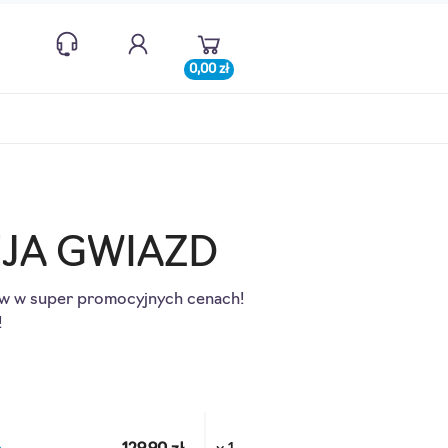
0,00 zł
EJA GWIAZD
 w super promocyjnych cenach! 
!