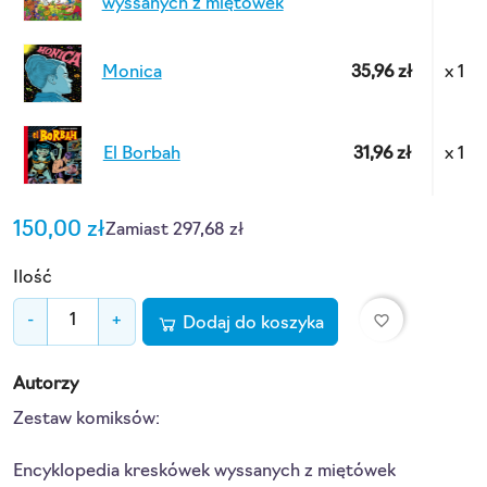
wyssanych z miętówek
Monica
35,96 zł
x 1
El Borbah
31,96 zł
x 1
150,00 zł
Zamiast 297,68 zł
Ilość
favorite_border
-
+
Dodaj do koszyka
Autorzy
Zestaw komiksów:
Encyklopedia kreskówek wyssanych z miętówek