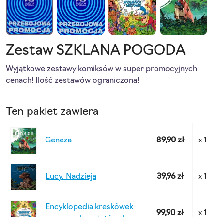
Zestaw SZKLANA POGODA
Wyjątkowe zestawy komiksów w super promocyjnych 
cenach! Ilość zestawów ograniczona!
Ten pakiet zawiera
Geneza
89,90 zł
x 1
Lucy. Nadzieja
39,96 zł
x 1
Encyklopedia kreskówek
99,90 zł
x 1