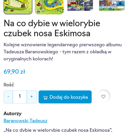
Na co dybie w wielorybie
czubek nosa Eskimosa
Kolejne wznowienie legendarnego pierwszego albumu
Tadeusza Baranowskiego - tym razem z okładką w
oryginalnych kolorach!
69,90 zł
Ilość
favorite_border
-
+
Dodaj do koszyka
Autorzy
Baranowski Tadeusz
„Na co dybie w wielorybie czubek nosa Eskimosa”,