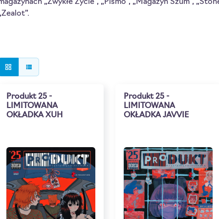
magazynach „Zwykłe Życie”, „Pismo”, „Magazyn Szum”, „Stoner
„Zealot”.
grid_view
view_list
Produkt 25 -
Produkt 25 -
LIMITOWANA
LIMITOWANA
OKŁADKA XUH
OKŁADKA JAVVIE