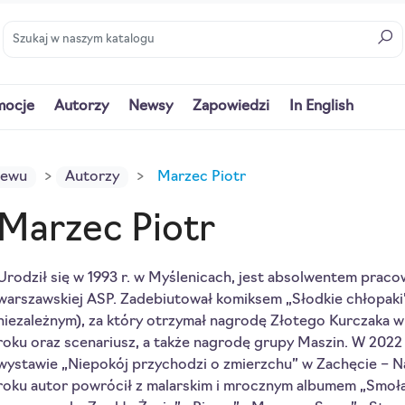
mocje
Autorzy
Newsy
Zapowiedzi
In English
iewu
Autorzy
Marzec Piotr
Marzec Piotr
Urodził się w 1993 r. w Myślenicach, jest absolwentem praco
warszawskiej ASP. Zadebiutował komiksem „Słodkie chłopak
niezależnym), za który otrzymał nagrodę Złotego Kurczaka w
roku oraz scenariusz, a także nagrodę grupy Maszin. W 2022 
wystawie „Niepokój przychodzi o zmierzchu” w Zachęcie – N
roku autor powrócił z malarskim i mrocznym albumem „Smoła”