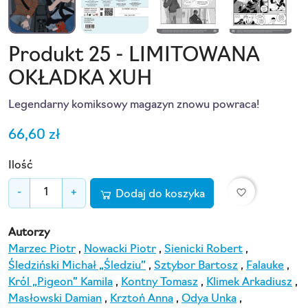
Produkt 25 - LIMITOWANA
OKŁADKA XUH
Legendarny komiksowy magazyn znowu powraca!
66,60 zł
Ilość
favorite_border
-
+
Dodaj do koszyka
Autorzy
Marzec Piotr
,
Nowacki Piotr
,
Sienicki Robert
,
Śledziński Michał „Śledziu”
,
Sztybor Bartosz
,
Falauke
,
Król „Pigeon” Kamila
,
Kontny Tomasz
,
Klimek Arkadiusz
,
Masłowski Damian
,
Krztoń Anna
,
Odya Unka
,