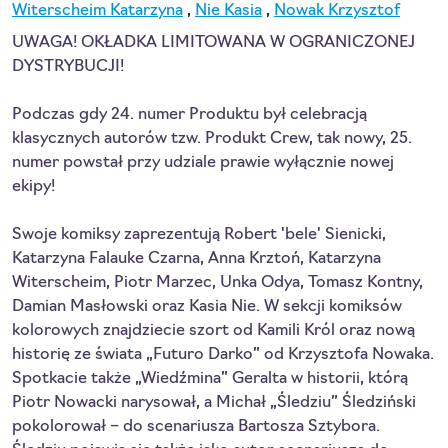
Witerscheim Katarzyna
,
Nie Kasia
,
Nowak Krzysztof
UWAGA! OKŁADKA LIMITOWANA W OGRANICZONEJ
DYSTRYBUCJI!
Podczas gdy 24. numer Produktu był celebracją
klasycznych autorów tzw. Produkt Crew, tak nowy, 25.
numer powstał przy udziale prawie wyłącznie nowej
ekipy!
Swoje komiksy zaprezentują Robert 'bele' Sienicki,
Katarzyna Falauke Czarna, Anna Krztoń, Katarzyna
Witerscheim, Piotr Marzec, Unka Odya, Tomasz Kontny,
Damian Masłowski oraz Kasia Nie. W sekcji komiksów
kolorowych znajdziecie szort od Kamili Król oraz nową
historię ze świata „Futuro Darko” od Krzysztofa Nowaka.
Spotkacie także „Wiedźmina” Geralta w historii, którą
Piotr Nowacki narysował, a Michał „Śledziu” Śledziński
pokolorował – do scenariusza Bartosza Sztybora.