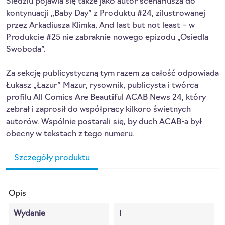
Śledziu pojawia się także jako autor scenariusza do
kontynuacji „Baby Day” z Produktu #24, zilustrowanej
przez Arkadiusza Klimka. And last but not least – w
Produkcie #25 nie zabraknie nowego epizodu „Osiedla
Swoboda”.
Za sekcję publicystyczną tym razem za całość odpowiada
Łukasz „Łazur” Mazur, rysownik, publicysta i twórca
profilu All Comics Are Beautiful ACAB News 24, który
zebrał i zaprosił do współpracy kilkoro świetnych
autorów. Wspólnie postarali się, by duch ACAB-a był
obecny w tekstach z tego numeru.
Szczegóły produktu
Opis
Wydanie
I