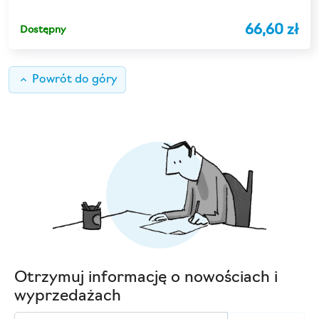
66,60 zł
Dostępny
keyboard_arrow_up
Powrót do góry
Otrzymuj informację o nowościach i
wyprzedażach