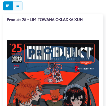
grid_view
view_list
Produkt 25 - LIMITOWANA OKŁADKA XUH