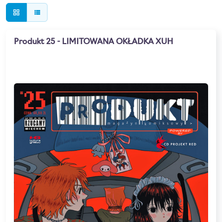
grid_view
view_list
Produkt 25 - LIMITOWANA OKŁADKA XUH