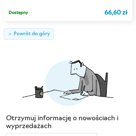
66,60 zł
Dostępny
keyboard_arrow_up
Powrót do góry
Otrzymuj informację o nowościach i
wyprzedażach