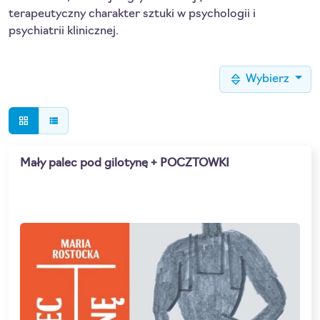
terapeutyczny charakter sztuki w psychologii i
psychiatrii klinicznej.
Wybierz
grid_view
view_list
Mały palec pod gilotynę + POCZTOWKI