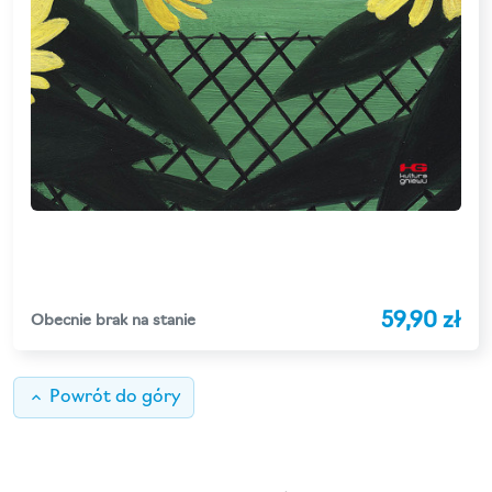
59,90 zł
Obecnie brak na stanie
keyboard_arrow_up
Powrót do góry