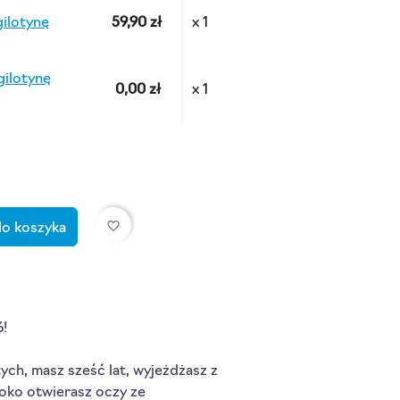
gilotynę
59,90 zł
x 1
gilotynę
0,00 zł
x 1
favorite_border
do koszyka
!
ych, masz sześć lat, wyjeżdżasz z 
roko otwierasz oczy ze 