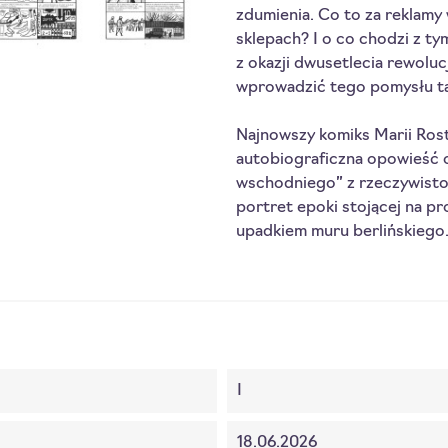
zdumienia. Co to za reklamy w
sklepach? I o co chodzi z ty
z okazji dwusetlecia rewolucj
wprowadzić tego pomysłu ta
Najnowszy komiks Marii Rosto
autobiograficzna opowieść o
wschodniego” z rzeczywistoś
portret epoki stojącej na pr
upadkiem muru berlińskiego
I
18.06.2026