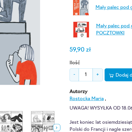
Mały palec pod 
Mały palec pod 
POCZTOWKI
59,90 zł
Ilość
-
+
Dodaj 
Autorzy
Rostocka Maria
,
UWAGA! WYSYŁKA OD 18.06
Jest koniec lat osiemdziesiąt
Polski do Francji i nagle sze