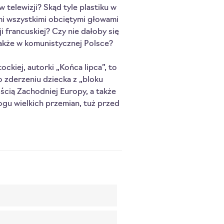
 telewizji? Skąd tyle plastiku w 
mi wszystkimi obciętymi głowami 
i francuskiej? Czy nie dałoby się 
kże w komunistycznej Polsce?
ckiej, autorki „Końca lipca”, to 
 zderzeniu dziecka z „bloku 
cią Zachodniej Europy, a także 
ogu wielkich przemian, tuż przed 
.