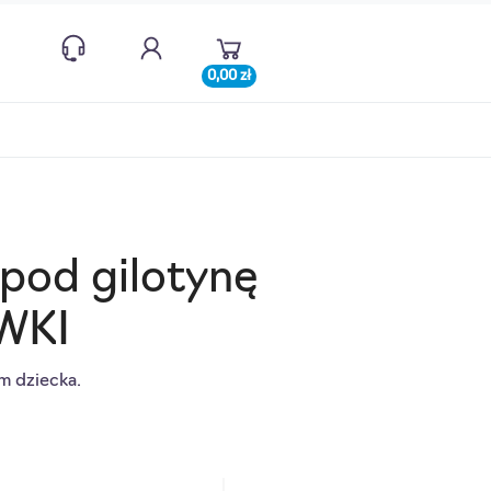
0,00 zł
 pod gilotynę
WKI
m dziecka.