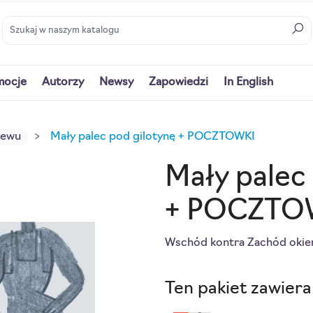
mocje
Autorzy
Newsy
Zapowiedzi
In English
iewu
Mały palec pod gilotynę + POCZTOWKI
Mały palec
+ POCZTO
Wschód kontra Zachód okie
Ten pakiet zawiera